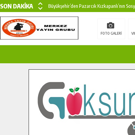
SON DAKİKA
Büyükşehir’den Pazarcık Kızkapanlı’nın Sos
Büyükşehir’den Pazarcık Kırsalına Modern Ul
Çin’den KSÜ’ye Uluslararası Başarı: Edinilen
FOTO GALERİ
VI
Büyükşehir, Türkoğlu Derebaşı Sokak’ta Sıca
Gençler Pusula Maraş Kampında Yeni Medya v
15 TEMMUZ’DA ŞEHİTLERİMİZ DUALARLA A
Büyükşehir, Göksun Kırsalında Ulaşım Konfor
İlçe Jandarma Komutanı Karakaya’dan Başkan
Bertiz’in Yeni Köprüsünde Sona Doğru.