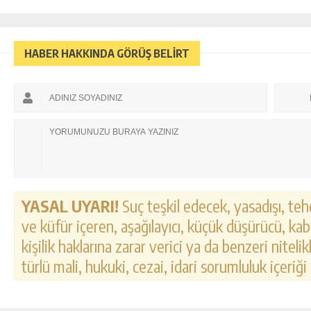
HABER HAKKINDA GÖRÜŞ BELİRT
YASAL UYARI!
Suç teşkil edecek, yasadışı, tehd
ve küfür içeren, aşağılayıcı, küçük düşürücü, kab
kişilik haklarına zarar verici ya da benzeri nitel
türlü mali, hukuki, cezai, idari sorumluluk içeriği