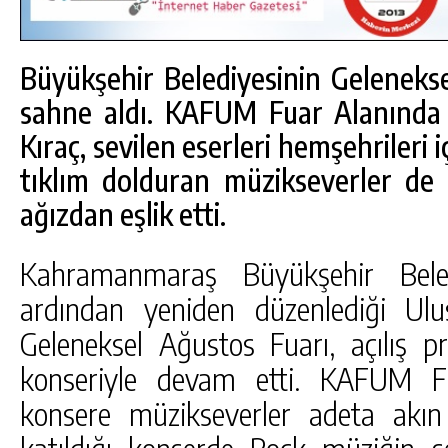
Büyükşehir Belediyesinin Gelenekse
sahne aldı. KAFUM Fuar Alanında 
Kıraç, sevilen eserleri hemşehrileri i
tıklım dolduran müzikseverler de 
ağızdan eşlik etti.
Kahramanmaraş Büyükşehir Beled
ardından yeniden düzenlediği Ul
Geleneksel Ağustos Fuarı, açılış p
DA
GÖKSUN HAFIZLIK KIZ KUR’AN KURSU
konseriyle devam etti. KAFUM F
ÖĞRENCILERINE DARENDE GEZISI.
konsere müzikseverler adeta akın 
GÜNLÜK HABER AKIŞI
katıldığı konserde Rock müziğin s