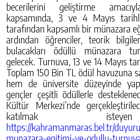
becerilerini geliştirme amacıy
kapsamında, 3 ve 4 Mayıs tarihl
tarafından kapsamlı bir münazara eği
ardından öğrenciler, teorik bilgil
bulacakları ödüllü münazara tur
gelecek. Turnuva, 13 ve 14 Mayıs tari
Toplam 150 Bin TL ödül havuzuna sa
hem de üniversite düzeyinde yap
gençler çeşitli ödüllerle desteklen
Kültür Merkezi’nde gerçekleştiri
katılmak isteyen
https://kahramanmaras.bel.tr/duyur
munazara-egitimi-ve-odullu-turnuv