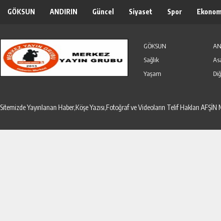
GÖKSUN
ANDIRIN
Güncel
Siyaset
Spor
Ekonom
Özel Haber
Seri İlanlar
GÖKSUN
AN
Sağlık
As
Yaşam
Diğ
Sitemizde Yayınlanan Haber,Köşe Yazısı,Fotoğraf ve Videoların Telif Hakları AF