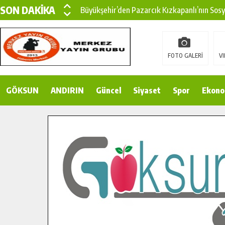
SON DAKİKA
Büyükşehir’den Pazarcık Kızkapanlı’nın Sos
Büyükşehir’den Pazarcık Kırsalına Modern Ul
Çin’den KSÜ’ye Uluslararası Başarı: Edinilen
FOTO GALERİ
VI
Büyükşehir, Türkoğlu Derebaşı Sokak’ta Sıca
GÖKSUN
ANDIRIN
Gençler Pusula Maraş Kampında Yeni Medya v
Güncel
Siyaset
Spor
Ekono
15 TEMMUZ’DA ŞEHİTLERİMİZ DUALARLA A
Büyükşehir, Göksun Kırsalında Ulaşım Konfor
İlçe Jandarma Komutanı Karakaya’dan Başkan
Bertiz’in Yeni Köprüsünde Sona Doğru.