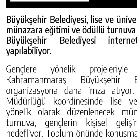
Büyükşehir Belediyesi, lise ve ünive
münazara eğitimi ve ödüllü turnuva
Büyükşehir Belediyesi interne
yapılabiliyor.
Gençlere yönelik projeleriyl
Kahramanmaraş Büyükşehir Be
organizasyona daha imza atıyor.
Müdürlüğü koordinesinde lise ve 
DA
GÖKSUN HAFIZLIK KIZ KUR’AN KURSU
yönelik olarak düzenlenecek mün
ÖĞRENCILERINE DARENDE GEZISI.
turnuva, gençlerin kişisel geliş
GÜNLÜK HABER AKIŞI
hedefliyor. Toplum önünde konuşma,