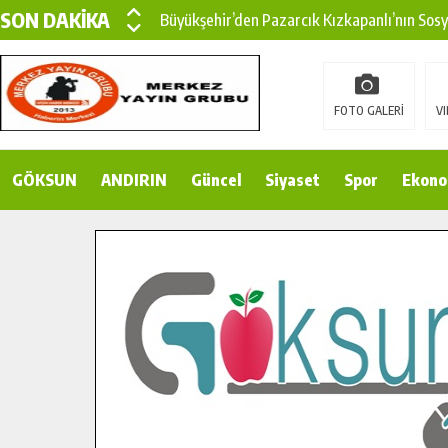
SON DAKİKA
Büyükşehir’den Pazarcık Kızkapanlı’nın Sos
Büyükşehir’den Pazarcık Kırsalına Modern Ul
Çin’den KSÜ’ye Uluslararası Başarı: Edinilen
FOTO GALERİ
VI
Büyükşehir, Türkoğlu Derebaşı Sokak’ta Sıca
GÖKSUN
ANDIRIN
Gençler Pusula Maraş Kampında Yeni Medya v
Güncel
Siyaset
Spor
Ekono
15 TEMMUZ’DA ŞEHİTLERİMİZ DUALARLA A
Büyükşehir, Göksun Kırsalında Ulaşım Konfor
İlçe Jandarma Komutanı Karakaya’dan Başkan
Bertiz’in Yeni Köprüsünde Sona Doğru.