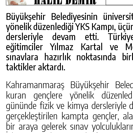
Büyükşehir Belediyesinin ünivers
yönelik düzenlediği YKS Kampı, üçü
dersleriyle devam etti. Türkiy
eğitimciler Yılmaz Kartal ve 
sınavlara hazırlık noktasında bir
taktikler aktardı.
Kahramanmaraş Büyükşehir Belediy
kuran gençlere yönelik düzenle
gününde fizik ve kimya dersleriyle 
DA
GÖKSUN HAFIZLIK KIZ KUR’AN KURSU
ÖĞRENCILERINE DARENDE GEZISI.
gerçekleştirilen kampta gençler, al
GÜNLÜK HABER AKIŞI
bir araya gelerek sınav yolculukları