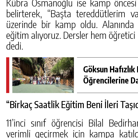
Kübra Osmanoğlu ise kamp öncesi ka
belirterek, “Başta tereddütlerim 
üzerinde bir kamp oldu. Alanında
eğitim alıyoruz. Dersler hem öğretici
dedi.
Göksun Hafızlık 
Öğrencilerine D
“Birkaç Saatlik Eğitim Beni İleri Taşı
11’inci sınıf öğrencisi Bilal Bedirha
verimli geçirmek için kampa katıldı