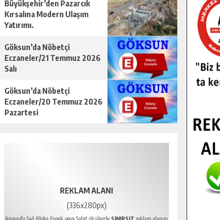
Büyükşehir’den Pazarcık
Kırsalına Modern Ulaşım
Yatırımı.
Göksun’da Nöbetçi
Eczaneler/21 Temmuz 2026
Salı
Göksun’da Nöbetçi
Eczaneler/20 Temmuz 2026
Pazartesi
REKLAM ALANI
(336x280px)
Anasayfa Sağ Bloka Esnek veya Sabit ölçülerde
SINIRSIZ
reklam alanını