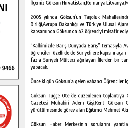
İlçemiz Göksun Hırvatistan,Romanya,Litvanya,M
2005 yılında Göksun’un Taşoluk Mahallesin
Birliği,Avrupa Bakanlığı ve Türkiye Ulusal Aja
kapsamında Göksun’da 42 öğrenciyi misafir ediy
“Kalbimizde Barış Dünyada Barış” temasıyla Av
öğrenciler özellikle de Suriyelilere kapısını aça
fazla Suriyeli Mülteci ağırlayan İllerden bir 
yapacak.
Önce ki gün Göksun’a gelen yabancı Öğrenciler iç
Göksun Tuğçe Otel’de düzenlenen toplantıya 
Gazetesi Muhabiri Adem Gişi,Kent Göksun G
yürütülmesinde görev alan Eğitimci Mehmet Akif Ö
Göksun Haber Merkezinin sorularını yanıtl