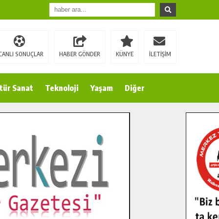
CANLI SONUÇLAR
HABER GÖNDER
KÜNYE
İLETİŞİM
tür Sanat
Teknoloji
Yaşam
Diğer