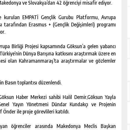
akedonya ve Slovakya’dan 42 öğrenciyi misafir ediyor.
de kurulan EMPATİ Gençlik Gurubu Platformu, Avrupa
nsı tarafından Erasmus + (Gençlik Değişimleri) programı
or.
rupa Birliği Projesi kapsamında Göksun’a gelen yabancı
n Türkiye’nin Dünya Barışına katkısını araştırmak üzere en
tanesi olan Kahramanmaraş’ta araştırmalar ve gözlemler
in Basın toplantısı düzenlendi.
Göksun Haber Merkezi sahibi Halil Demir,Göksun Yayla
enel Yayın Yönetmeni Dündar Kundakçı ve Projenin
nder ile proje görevlileri katıldı.
ayan öğrenciler arasında Makedonya Meclis Başkan