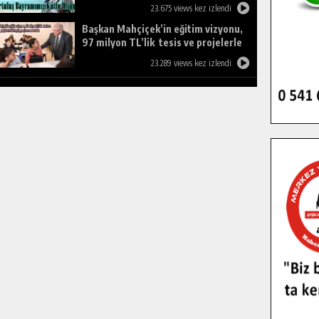
23.675 views kez izlendi
Başkan Mahçiçek’in eğitim vizyonu,
97 milyon TL’lik tesis ve projelerle
birleşti, gençlere umut oldu.
23.289 views kez izlendi