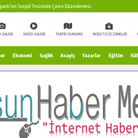
ına Modern Ulaşım Yatırımı.
arı: Edinilen Bilgi Türk Tarımına Katkı Sağlayacak.
Sokak’ta Sıcak Asfalt Serimine Başladı.
 GALERİ
VIDEO GALERİ
TRAFİK DURUMU
NÖBETÇİ ECZANELER
 Yeni Medya ve Fotoğrafçılığı Keşfetti.
 DUALARLA ANILDI.
or
Ekonomi
Sağlık
Asayiş
Yazarlar
Eğitim
Kül
Ulaşım Konforunu Yükseltiyor.
ya’dan Başkan Cüce’ye Veda Ziyareti.
a Doğru.