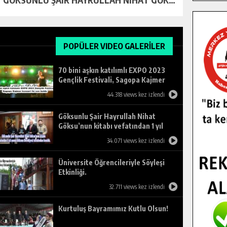
POPÜLER VIDEO GALERİLER
70 bini aşkın katılımlı EXPO 2023
Gençlik Festivali, Sagopa Kajmer
konseri ile son buldu.
44.318 views kez izlendi
Göksunlu Şair Hayrullah Nihat
Göksu’nun kitabı vefatından 1 yıl
sonra Göksun Belediyesi tarafından
34.071 views kez izlendi
basıldı.
Üniversite Öğrencileriyle Söyleşi
Etkinliği.
32.711 views kez izlendi
Kurtuluş Bayramımız Kutlu Olsun!