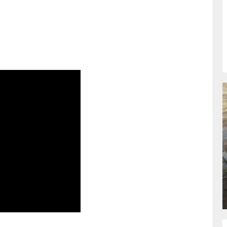
RSU
BÜYÜKŞEHIR’DEN PAZARCIK
KIZKAPANLI’NIN SOSYAL TESISINDE
ÇEVRE DÜZENLEMESI.
GÜNLÜK HABER AKIŞI