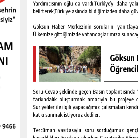
Yardımcısının oğlu da vardı.Türkiye’yi daha yak
belirterek,Türkiye aslında bildiğimizden daha güve
Göksun Haber Merkezinin sorularını yanıtlayan
Ülkemize gittiğimizde vatandaşlarımıza sunacağ
Göksun H
Öğrencil
Soru-Cevap şeklinde geçen Basın toplantısında Y
farkındalık oluşturmak amacıyla bu projeye d
Suriyeliler ile ilgili yapacağımız çalışmaları ke
katkı sunmak istiyoruz dediler.
Tercüman vasıtasıyla soru sorduğumuz gençler
kararlılıkları ön plana çıkarken Gazeteciler öğrenc