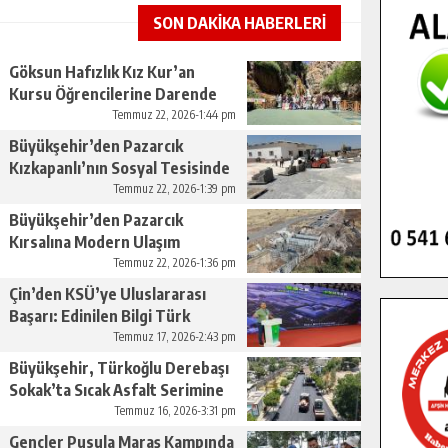
SON DAKİKA HABERLERİ
Göksun Hafızlık Kız Kur’an
Kursu Öğrencilerine Darende
Gezisi.
Temmuz 22, 2026-1:44 pm
Büyükşehir’den Pazarcık
Kızkapanlı’nın Sosyal Tesisinde
Çevre Düzenlemesi.
Temmuz 22, 2026-1:39 pm
Büyükşehir’den Pazarcık
Kırsalına Modern Ulaşım
Yatırımı.
Temmuz 22, 2026-1:36 pm
Çin’den KSÜ’ye Uluslararası
Başarı: Edinilen Bilgi Türk
Tarımına Katkı Sağlayacak.
Temmuz 17, 2026-2:43 pm
Büyükşehir, Türkoğlu Derebaşı
Sokak’ta Sıcak Asfalt Serimine
Başladı.
Temmuz 16, 2026-3:31 pm
Gençler Pusula Maraş Kampında