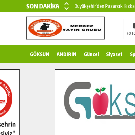
SON DAKİKA
Büyükşehir’den Pazarcık Kırsal
Çin’den KSÜ’ye Uluslararası Baş
Büyükşehir, Türkoğlu Derebaşı 
FOTO
Gençler Pusula Maraş Kampında
GÖKSUN
ANDIRIN
15 TEMMUZ’DA ŞEHİTLERİMİZ
Güncel
Siyaset
Sp
Büyükşehir, Göksun Kırsalında 
İlçe Jandarma Komutanı Karaka
Bertiz’in Yeni Köprüsünde Son