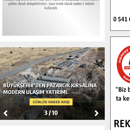
şablon olarak ekleyebilirsiniz. Şuan örnek olarak sadece 2 reklam
kullanıldı.
BÜYÜKŞEHIR’DEN PAZARCIK KIRSALINA
GÖKSUN
MODERN ULAŞIM YATIRIMI.
TEMMUZ
GÜNLÜK HABER AKIŞI
3
/
10