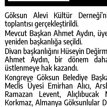
Göksun Alevi Kültür Derneği’
toplantısı gerçekleştirildi.
Mevcut Başkan Ahmet Aydın, üye
yeniden başkanlığa seçildi.
Divan başkanlığını Hüseyin Değirm
Ahmet Aydın, bir dönem daha 
üstlenmeye hak kazandı.
Kongreye Göksun Belediye Başka
Meclis Üyesi Emirhan Alıcı, Ar
DA
GÖKSUN HAFIZLIK KIZ KUR’AN KURSU
ÖĞRENCILERINE DARENDE GEZISI.
Ramazan Levent, Alıçlıbucak 
GÜNLÜK HABER AKIŞI
Korkmaz, Almanya Göksunlular De