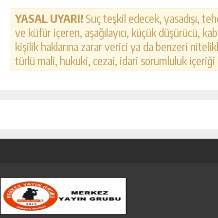
YASAL UYARI!
Suç teşkil edecek, yasadışı, tehd
ve küfür içeren, aşağılayıcı, küçük düşürücü, kab
kişilik haklarına zarar verici ya da benzeri nitel
türlü mali, hukuki, cezai, idari sorumluluk içeriği