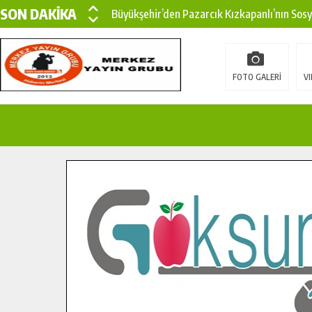
SON DAKİKA
Büyükşehir’den Pazarcık Kızkapanlı’nın Sos
Büyükşehir’den Pazarcık Kırsalına Modern Ul
Çin’den KSÜ’ye Uluslararası Başarı: Edinilen
FOTO GALERİ
VI
Büyükşehir, Türkoğlu Derebaşı Sokak’ta Sıca
Gençler Pusula Maraş Kampında Yeni Medya v
15 TEMMUZ’DA ŞEHİTLERİMİZ DUALARLA A
Büyükşehir, Göksun Kırsalında Ulaşım Konfor
İlçe Jandarma Komutanı Karakaya’dan Başkan
Bertiz’in Yeni Köprüsünde Sona Doğru.