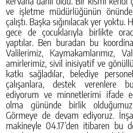
kervana dahil oldu. Bir kısmı kendi
ve işletme müdürlüğünün önünde 
çalıştı. Başka sığınılacak yer yoktu
gece de çocuklarıyla birlikte or
yaptılar. Ben buradan bu koordin
Valilerimiz, Kaymakamlarımız, Va
amirlerimiz, sivil inisiyatif ve gönüll
katkı sağladılar, belediye perso
çalışanlara, destek verenlere b
ediyorum ve minnetlerimi ifade e
olma gününde birlik olduğumu
Görmeye de devam ediyoruz. İnşal
makineyle 04.17’den itibaren bu de