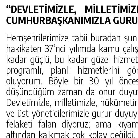
“DEVLETİMİZLE, MİLLETİMİ
CUMHURBAŞKANIMIZLA GUR
Hemşehrilerimize tabii buradan ş
hakikaten 37’nci yılımda kamu çalış
kadar güçlü, bu kadar güzel hizmet
programlı, planlı hizmetlerini 
oluyorum. Böyle bir 30 yıl önces
düşündüğüm zaman da onur duyuy
Devletimizle, milletimizle, hükümet
ve üst yöneticilerimizle gurur duyu
felaketi falan diyoruz; ama kıya
altından kalkmak çok kolay değildi. B