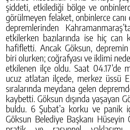
şiddeti, etkilediği bölge ve onbinle
görülmeyen felaket, onbinlerce canı
depremlerinden Kahramanmaraş’ta
etkilerken bazılarında ise hiç can
hafifletti. Ancak Göksun, depremin 
biri olurken; coğrafyası ve iklimi ne
etkilenen ilçe oldu. Saat 04.17’de
ucuz atlatan ilçede, merkez üssü E
sıralarında meydana gelen depremde 
kaybetti. Göksun dışında yaşayan Gö
buldu. 6 Şubat’a korku ve panik i
Göksun Belediye Başkanı Hüseyin Co
pratik ve rasyonel yaklaşımı, o