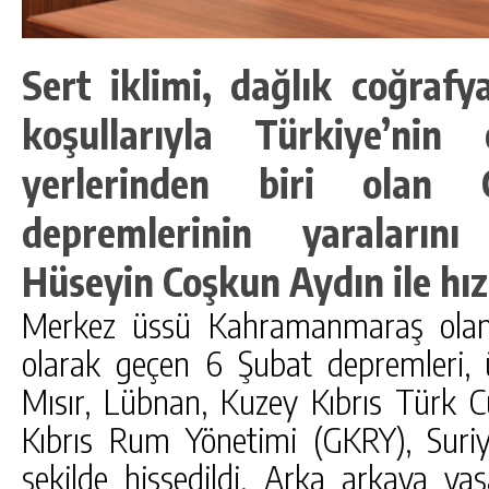
Sert iklimi, dağlık coğraf
koşullarıyla Türkiye’nin
yerlerinden biri olan
depremlerinin yaraların
Hüseyin Coşkun Aydın ile hızl
Merkez üssü Kahramanmaraş olan 
olarak geçen 6 Şubat depremleri, ül
Mısır, Lübnan, Kuzey Kıbrıs Türk 
Kıbrıs Rum Yönetimi (GKRY), Suriy
şekilde hissedildi. Arka arkaya y