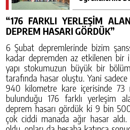
“176 FARKLI YERLEŞİM ALA
DEPREM HASARI GÖRDÜK”
6 Şubat depremlerinde bizim şanss
kadar depremden az etkilenen bir i
yapı stokumuzun büyük bir bölüm
tarafında hasar oluştu. Yani sadece
940 kilometre kare içerisinde 73
bulunduğu 176 farklı yerleşim a
deprem hasarı gördük ki 9 bin 50
çok ciddi manada ağır hasar aldı
oldu, onları da hesaba katınca sonuç 