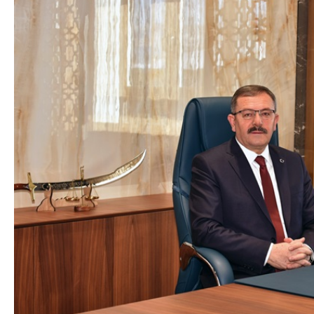
DA
GÖKSUN HAFIZLIK KIZ KUR’AN KURSU
ÖĞRENCILERINE DARENDE GEZISI.
GÜNLÜK HABER AKIŞI