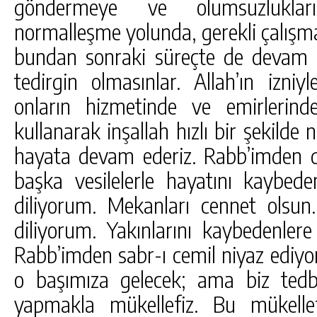
göndermeye ve olumsuzluklar
normalleşme yolunda, gerekli çalışma
bundan sonraki süreçte de devam e
tedirgin olmasınlar. Allah’ın izniy
onların hizmetinde ve emirlerind
kullanarak inşallah hızlı bir şekilde
hayata devam ederiz. Rabb’imden d
başka vesilelerle hayatını kaybed
diliyorum. Mekanları cennet olsun. 
diliyorum. Yakınlarını kaybedenlere
Rabb’imden sabr-ı cemil niyaz ediy
o başımıza gelecek; ama biz tedbi
yapmakla mükellefiz. Bu mükelle