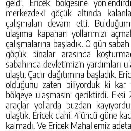
geldi, Ericek bölgesine yönlendird
merkezdeki göçük altında kalanla
çalışmaları devam etti. Bulduğu
ulaşıma kapanan yollarımızı açma
çalışmalarına başladık. O gün sabah
göçük binalar arasında koşturma
sabahında devletimizin yardımları ula
ulaştı. Çadır dağıtımına başladık. Eri
olduğunu zaten biliyorduk ki kar v
bölgeye ulaşmasını geciktirdi. Eksi
araçlar yollarda buzdan kayıyordu.
ulaştık. Ericek dahil 4’üncü güne ka
kalmadı. Ve Ericek Mahallemiz adeta 