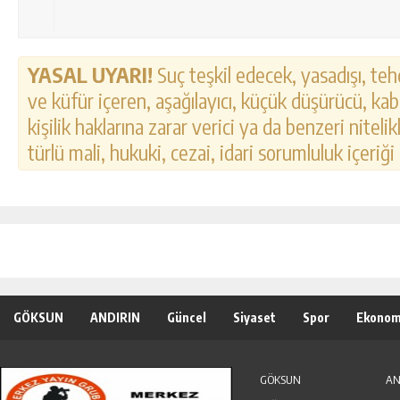
YASAL UYARI!
Suç teşkil edecek, yasadışı, tehd
ve küfür içeren, aşağılayıcı, küçük düşürücü, kab
kişilik haklarına zarar verici ya da benzeri nitel
türlü mali, hukuki, cezai, idari sorumluluk içeriği
GÖKSUN
ANDIRIN
Güncel
Siyaset
Spor
Ekonom
Özel Haber
Seri İlanlar
GÖKSUN
AN