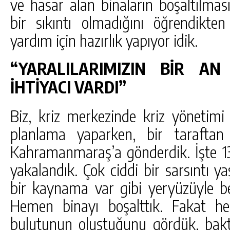
ve hasar alan binaların boşaltılmas
bir sıkıntı olmadığını öğrendikt
yardım için hazırlık yapıyor idik.
“YARALILARIMIZIN BİR A
İHTİYACI VARDI”
Biz, kriz merkezinde kriz yönetimi 
planlama yaparken, bir taraftan 
Kahramanmaraş’a gönderdik. İşte 1
yakalandık. Çok ciddi bir sarsıntı ya
bir kaynama var gibi yeryüzüyle be
Hemen binayı boşalttık. Fakat h
bulutunun oluştuğunu gördük, baktık