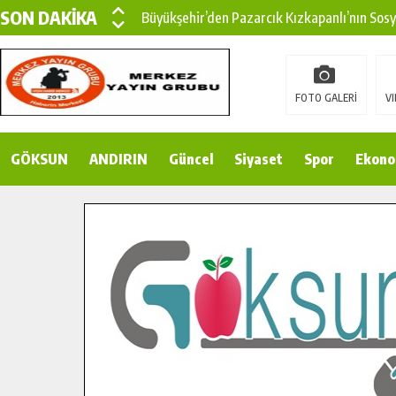
SON DAKİKA
Büyükşehir’den Pazarcık Kızkapanlı’nın Sos
Büyükşehir’den Pazarcık Kırsalına Modern Ul
Çin’den KSÜ’ye Uluslararası Başarı: Edinilen
FOTO GALERİ
VI
Büyükşehir, Türkoğlu Derebaşı Sokak’ta Sıca
GÖKSUN
ANDIRIN
Gençler Pusula Maraş Kampında Yeni Medya v
Güncel
Siyaset
Spor
Ekono
15 TEMMUZ’DA ŞEHİTLERİMİZ DUALARLA A
Büyükşehir, Göksun Kırsalında Ulaşım Konfor
İlçe Jandarma Komutanı Karakaya’dan Başkan
Bertiz’in Yeni Köprüsünde Sona Doğru.