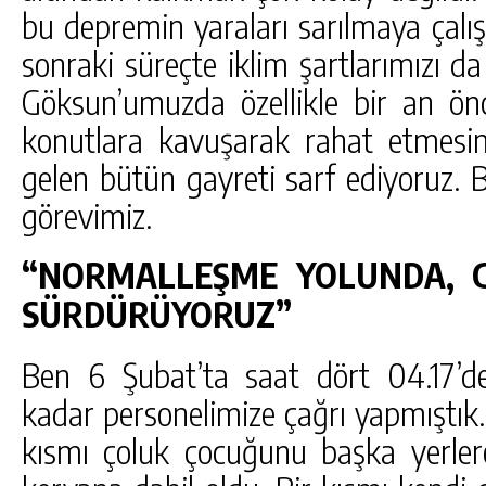
bu depremin yaraları sarılmaya çalış
sonraki süreçte iklim şartlarımızı 
Göksun’umuzda özellikle bir an önc
konutlara kavuşarak rahat etmesin
gelen bütün gayreti sarf ediyoruz. B
görevimiz.
“NORMALLEŞME YOLUNDA, G
SÜRDÜRÜYORUZ”
Ben 6 Şubat’ta saat dört 04.17’de
kadar personelimize çağrı yapmıştık.
kısmı çoluk çocuğunu başka yerle