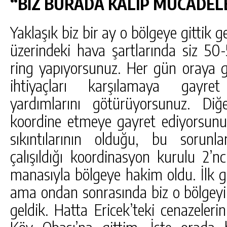
“BİZ BURADA KALIP MÜCADEL
Yaklaşık biz bir ay o bölgeye gittik g
üzerindeki hava şartlarında siz 50
ring yapıyorsunuz. Her gün oraya g
ihtiyaçları karşılamaya gayret
yardımlarını götürüyorsunuz. Diğ
koordine etmeye gayret ediyorsunuz.
sıkıntılarının olduğu, bu sorunl
çalışıldığı koordinasyon kurulu 2’
manasıyla bölgeye hakim oldu. İlk g
ama ondan sonrasında biz o bölgeyi ko
geldik. Hatta Ericek’teki cenazeler
Köy Obası’na gittim. İşte orada 