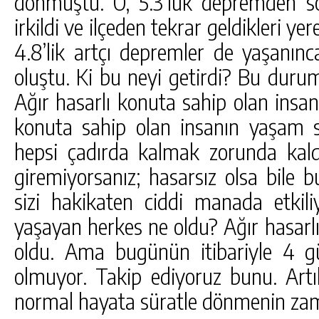
dönmüştü. O, 5.3’lük depremden s
irkildi ve ilçeden tekrar geldikleri y
4.8’lik artçı depremler de yaşanın
oluştu. Ki bu neyi getirdi? Bu duru
Ağır hasarlı konuta sahip olan insanl
konuta sahip olan insanın yaşam sta
hepsi çadırda kalmak zorunda kaldı
giremiyorsanız; hasarsız olsa bile bu
sizi hakikaten ciddi manada etkili
yaşayan herkes ne oldu? Ağır hasarl
oldu. Ama bugünün itibariyle 4 g
olmuyor. Takip ediyoruz bunu. Art
normal hayata süratle dönmenin zam