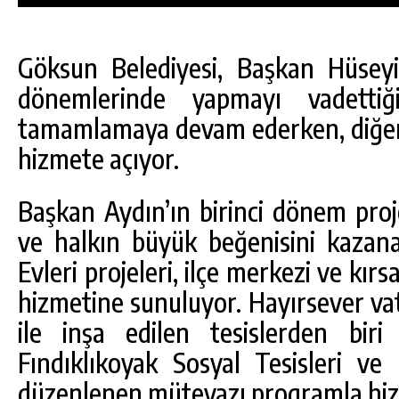
Göksun Belediyesi, Başkan Hüsey
dönemlerinde yapmayı vadettiğ
tamamlamaya devam ederken, diğer 
hizmete açıyor.
Başkan Aydın’ın birinci dönem proj
ve halkın büyük beğenisini kazan
Evleri projeleri, ilçe merkezi ve kır
hizmetine sunuluyor. Hayırsever vat
DA
GÖKSUN HAFIZLIK KIZ KUR’AN KURSU
ile inşa edilen tesislerden bir
ÖĞRENCILERINE DARENDE GEZISI.
Fındıklıkoyak Sosyal Tesisleri v
GÜNLÜK HABER AKIŞI
düzenlenen mütevazı programla hizm