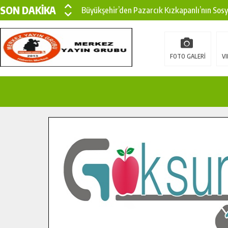
SON DAKİKA
Büyükşehir’den Pazarcık Kızkapanlı’nın Sos
Büyükşehir’den Pazarcık Kırsalına Modern Ul
Çin’den KSÜ’ye Uluslararası Başarı: Edinilen
FOTO GALERİ
VI
Büyükşehir, Türkoğlu Derebaşı Sokak’ta Sıca
Gençler Pusula Maraş Kampında Yeni Medya v
15 TEMMUZ’DA ŞEHİTLERİMİZ DUALARLA A
Büyükşehir, Göksun Kırsalında Ulaşım Konfor
İlçe Jandarma Komutanı Karakaya’dan Başkan
Bertiz’in Yeni Köprüsünde Sona Doğru.