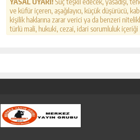
YASAL UYARI!
Suç teşkil edecek, yasadışı, tehd
ve küfür içeren, aşağılayıcı, küçük düşürücü, kab
kişilik haklarına zarar verici ya da benzeri nitel
türlü mali, hukuki, cezai, idari sorumluluk içeriği