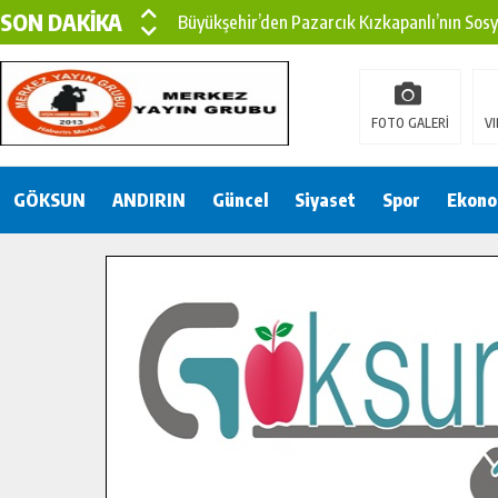
SON DAKİKA
Büyükşehir’den Pazarcık Kızkapanlı’nın Sos
Büyükşehir’den Pazarcık Kırsalına Modern Ul
Çin’den KSÜ’ye Uluslararası Başarı: Edinilen
FOTO GALERİ
VI
Büyükşehir, Türkoğlu Derebaşı Sokak’ta Sıca
GÖKSUN
ANDIRIN
Gençler Pusula Maraş Kampında Yeni Medya v
Güncel
Siyaset
Spor
Ekono
15 TEMMUZ’DA ŞEHİTLERİMİZ DUALARLA A
Büyükşehir, Göksun Kırsalında Ulaşım Konfor
İlçe Jandarma Komutanı Karakaya’dan Başkan
Bertiz’in Yeni Köprüsünde Sona Doğru.