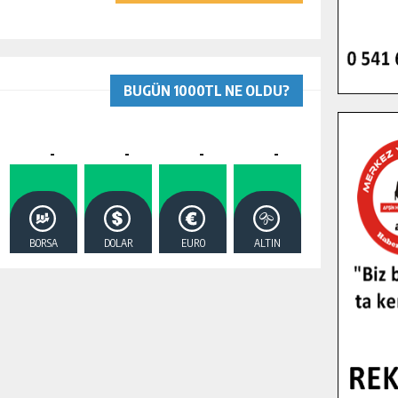
BUGÜN 1000TL NE OLDU?
-
-
-
-
BORSA
DOLAR
EURO
ALTIN