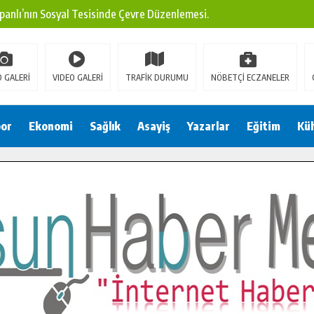
panlı’nın Sosyal Tesisinde Çevre Düzenlemesi.
ına Modern Ulaşım Yatırımı.
arı: Edinilen Bilgi Türk Tarımına Katkı Sağlayacak.
 GALERİ
VIDEO GALERİ
TRAFİK DURUMU
NÖBETÇİ ECZANELER
Sokak’ta Sıcak Asfalt Serimine Başladı.
 Yeni Medya ve Fotoğrafçılığı Keşfetti.
or
Ekonomi
Sağlık
Asayiş
Yazarlar
Eğitim
Kül
 DUALARLA ANILDI.
Ulaşım Konforunu Yükseltiyor.
ya’dan Başkan Cüce’ye Veda Ziyareti.
a Doğru.