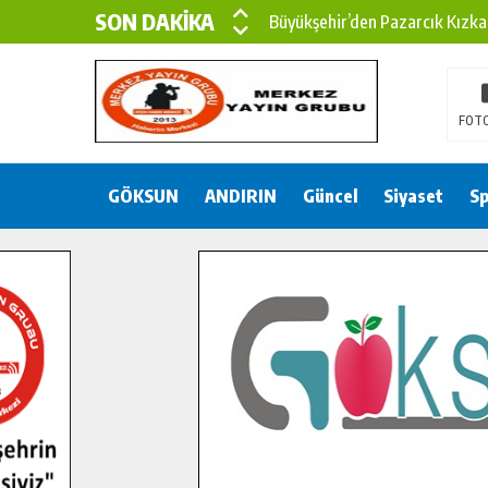
SON DAKİKA
Büyükşehir’den Pazarcık Kızka
Büyükşehir’den Pazarcık Kırsal
Çin’den KSÜ’ye Uluslararası Baş
FOTO
Büyükşehir, Türkoğlu Derebaşı 
GÖKSUN
ANDIRIN
Gençler Pusula Maraş Kampında
Güncel
Siyaset
Sp
15 TEMMUZ’DA ŞEHİTLERİMİZ
Büyükşehir, Göksun Kırsalında 
İlçe Jandarma Komutanı Karaka
Bertiz’in Yeni Köprüsünde Son