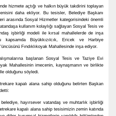
nde hizmete açtığı ve halkın büyük takdirini toplayan
enisini daha ekliyor. Bu tesisler, Belediye Başkanı
eri arasında Sosyal Hizmetler kategorisindeki önemli
vatandaşa kullanım kolaylığı sağlayan Sosyal Tesis ve
daş işbirliği modeli ile kırsal mahallelerde de inşa
bu kapsamda Büyükkızılcık, Ericek ve Harbiye
 4’üncüsünü Fındıklıkoyak Mahallesinde inşa ediyor.
çalışmalarına başlanan Sosyal Tesis ve Taziye Evi
oyak Mahallesinin imecenin, kaynaşmanın ve birlikte
le olduğunu söyledi.
etrekare kapalı alana sahip olduğunu belirten Başkan
etti:
belediye, hayırsever vatandaş ve muhtarlık işbirliği
etrekare kapalı alana sahip tesisimizin zemin katında
 ve diğer kurumsal hizmetlerin yapıldığı bölümlerden