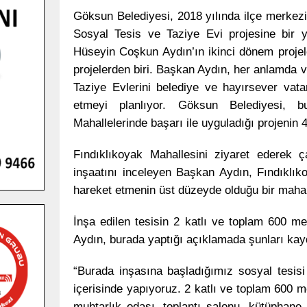
Göksun Belediyesi, 2018 yılında ilçe merkezi
Sosyal Tesis ve Taziye Evi projesine bir y
Hüseyin Coşkun Aydın’ın ikinci dönem projel
projelerden biri. Başkan Aydın, her anlamda 
Taziye Evlerini belediye ve hayırsever vatan
etmeyi planlıyor. Göksun Belediyesi, 
Mahallelerinde başarı ile uyguladığı projenin
Fındıklıkoyak Mahallesini ziyaret ederek 
inşaatını inceleyen Başkan Aydın, Fındıklık
hareket etmenin üst düzeyde olduğu bir mahal
İnşa edilen tesisin 2 katlı ve toplam 600 m
Aydın, burada yaptığı açıklamada şunları kayd
“Burada inşasına başladığımız sosyal tesisi 
içerisinde yapıyoruz. 2 katlı ve toplam 600 m
muhtarlık odası, toplantı salonu, kütüphane