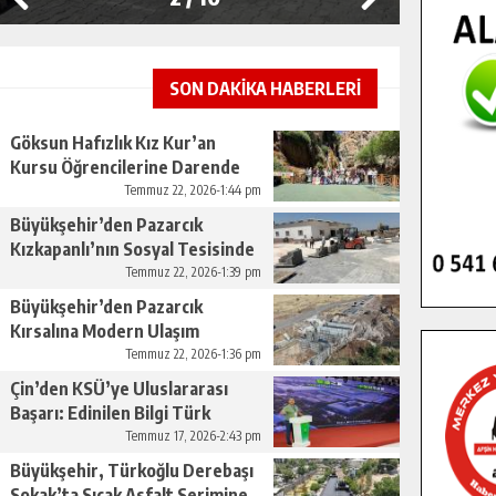
SON DAKİKA HABERLERİ
Göksun Hafızlık Kız Kur’an
Kursu Öğrencilerine Darende
Gezisi.
Temmuz 22, 2026-1:44 pm
Büyükşehir’den Pazarcık
Kızkapanlı’nın Sosyal Tesisinde
Çevre Düzenlemesi.
Temmuz 22, 2026-1:39 pm
Büyükşehir’den Pazarcık
Kırsalına Modern Ulaşım
Yatırımı.
Temmuz 22, 2026-1:36 pm
Çin’den KSÜ’ye Uluslararası
Başarı: Edinilen Bilgi Türk
Tarımına Katkı Sağlayacak.
Temmuz 17, 2026-2:43 pm
Büyükşehir, Türkoğlu Derebaşı
Sokak’ta Sıcak Asfalt Serimine