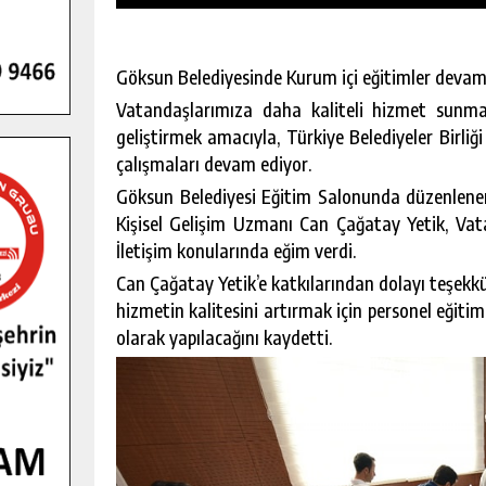
Göksun Belediyesinde Kurum içi eğitimler devam
Vatandaşlarımıza daha kaliteli hizmet sunmak 
geliştirmek amacıyla, Türkiye Belediyeler Birliği 
çalışmaları devam ediyor.
Göksun Belediyesi Eğitim Salonunda düzenlenen 
Kişisel Gelişim Uzmanı Can Çağatay Yetik, Vatan
İletişim konularında eğim verdi.
Can Çağatay Yetik’e katkılarından dolayı teşekk
hizmetin kalitesini artırmak için personel eğiti
olarak yapılacağını kaydetti.
GENÇLER PUSULA MARAŞ KAMPI
YENI MEDYA VE FOTOĞRAFÇILIĞI
KEŞFETTI.
GÜNLÜK HABER AKIŞI