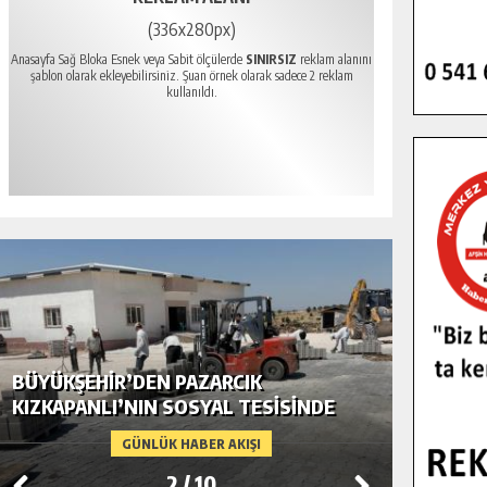
(336x280px)
Anasayfa Sağ Bloka Esnek veya Sabit ölçülerde
SINIRSIZ
reklam alanını
şablon olarak ekleyebilirsiniz. Şuan örnek olarak sadece 2 reklam
kullanıldı.
BÜYÜKŞEHIR’DEN PAZARCIK
BÜYÜKŞ
KIZKAPANLI’NIN SOSYAL TESISINDE
MODERN
ÇEVRE DÜZENLEMESI.
GÜNLÜK HABER AKIŞI
2
/
10