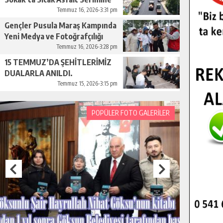
Başladı.
Temmuz 16, 2026-3:31 pm
Gençler Pusula Maraş Kampında
Yeni Medya ve Fotoğrafçılığı
Keşfetti.
Temmuz 16, 2026-3:28 pm
15 TEMMUZ’DA ŞEHİTLERİMİZ
DUALARLA ANILDI.
Temmuz 15, 2026-3:15 pm
POPÜLER FOTO GALERİLER