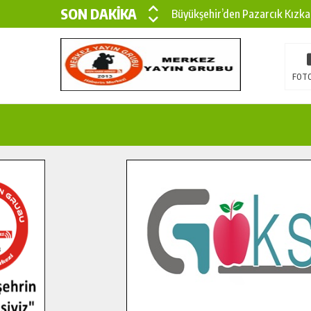
SON DAKİKA
Büyükşehir’den Pazarcık Kızka
Büyükşehir’den Pazarcık Kırsal
Çin’den KSÜ’ye Uluslararası Baş
FOTO
Büyükşehir, Türkoğlu Derebaşı 
Gençler Pusula Maraş Kampında
15 TEMMUZ’DA ŞEHİTLERİMİZ
Büyükşehir, Göksun Kırsalında 
İlçe Jandarma Komutanı Karaka
Bertiz’in Yeni Köprüsünde Son