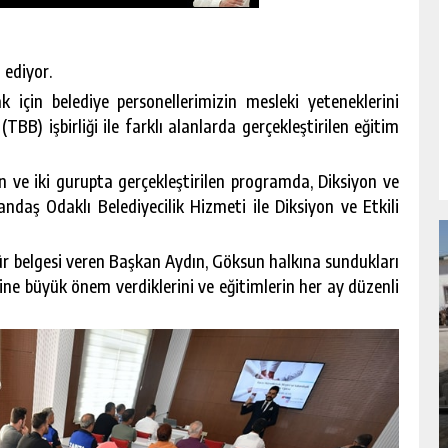
 ediyor.
için belediye personellerimizin mesleki yeteneklerini
(TBB) işbirliği ile farklı alanlarda gerçekleştirilen eğitim
ve iki gurupta gerçekleştirilen programda, Diksiyon ve
daş Odaklı Belediyecilik Hizmeti ile Diksiyon ve Etkili
ür belgesi veren Başkan Aydın, Göksun halkına sundukları
mine büyük önem verdiklerini ve eğitimlerin her ay düzenli
NDA
GÖKSUN HAFIZLIK KIZ KUR’AN KURSU
ÖĞRENCILERINE DARENDE GEZISI.
GÜNLÜK HABER AKIŞI