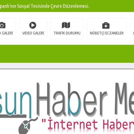
panlı’nın Sosyal Tesisinde Çevre Düzenlemesi.
ına Modern Ulaşım Yatırımı.
arı: Edinilen Bilgi Türk Tarımına Katkı Sağlayacak.
 GALERİ
VIDEO GALERİ
TRAFİK DURUMU
NÖBETÇİ ECZANELER
Sokak’ta Sıcak Asfalt Serimine Başladı.
 Yeni Medya ve Fotoğrafçılığı Keşfetti.
 DUALARLA ANILDI.
Ulaşım Konforunu Yükseltiyor.
ya’dan Başkan Cüce’ye Veda Ziyareti.
a Doğru.