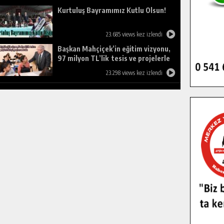
Kurtuluş Bayramımız Kutlu Olsun!
23.685 views kez izlendi
Başkan Mahçiçek’in eğitim vizyonu,
97 milyon TL’lik tesis ve projelerle
birleşti, gençlere umut oldu.
23.298 views kez izlendi