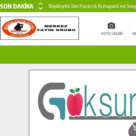
SON DAKİKA
Büyükşehir’den Pazarcık Kızkapanlı’nın Sos
Büyükşehir’den Pazarcık Kırsalına Modern Ul
Çin’den KSÜ’ye Uluslararası Başarı: Edinilen
FOTO GALERİ
VI
Büyükşehir, Türkoğlu Derebaşı Sokak’ta Sıca
Gençler Pusula Maraş Kampında Yeni Medya v
15 TEMMUZ’DA ŞEHİTLERİMİZ DUALARLA A
Büyükşehir, Göksun Kırsalında Ulaşım Konfor
İlçe Jandarma Komutanı Karakaya’dan Başkan
Bertiz’in Yeni Köprüsünde Sona Doğru.