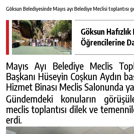
Göksun Belediyesinde Mayıs ayı Belediye Meclisi toplantısı ger
Göksun Hafızlık 
Öğrencilerine D
Mayıs Ayı Belediye Meclis Topl
Başkanı Hüseyin Coşkun Aydın baş
Hizmet Binası Meclis Salonunda yap
Gündemdeki konuların görüşül
DA
GÖKSUN HAFIZLIK KIZ KUR’AN KURSU
meclis toplantısı dilek ve temenni
ÖĞRENCILERINE DARENDE GEZISI.
erdi.
GÜNLÜK HABER AKIŞI