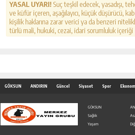
YASAL UYARI!
Suç teşkil edecek, yasadışı, tehd
ve küfür içeren, aşağılayıcı, küçük düşürücü, kab
kişilik haklarına zarar verici ya da benzeri nitel
türlü mali, hukuki, cezai, idari sorumluluk içeriği
GÖKSUN
ANDIRIN
Güncel
Siyaset
Spor
Ekonom
Özel Haber
Seri İlanlar
GÖKSUN
AN
Sağlık
As
Yaşam
Diğ