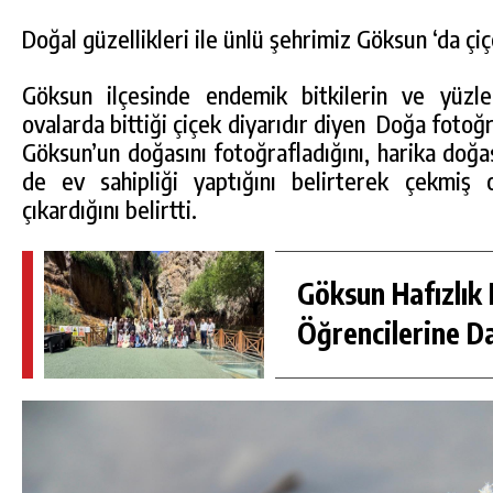
Doğal güzellikleri ile ünlü şehrimiz Göksun ‘da çiç
Göksun ilçesinde endemik bitkilerin ve yüzler
ovalarda bittiği çiçek diyarıdır diyen Doğa fotoğ
Göksun’un doğasını fotoğrafladığını, harika doğas
de ev sahipliği yaptığını belirterek çekmiş 
çıkardığını belirtti.
Göksun Hafızlık 
DA
GÖKSUN HAFIZLIK KIZ KUR’AN KURSU
Öğrencilerine D
ÖĞRENCILERINE DARENDE GEZISI.
GÜNLÜK HABER AKIŞI