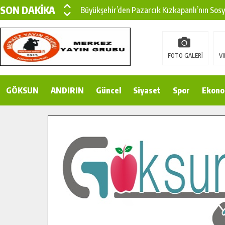
SON DAKİKA
Büyükşehir’den Pazarcık Kızkapanlı’nın Sos
Büyükşehir’den Pazarcık Kırsalına Modern Ul
Çin’den KSÜ’ye Uluslararası Başarı: Edinilen
FOTO GALERİ
VI
Büyükşehir, Türkoğlu Derebaşı Sokak’ta Sıca
GÖKSUN
ANDIRIN
Gençler Pusula Maraş Kampında Yeni Medya v
Güncel
Siyaset
Spor
Ekono
15 TEMMUZ’DA ŞEHİTLERİMİZ DUALARLA A
Büyükşehir, Göksun Kırsalında Ulaşım Konfor
İlçe Jandarma Komutanı Karakaya’dan Başkan
Bertiz’in Yeni Köprüsünde Sona Doğru.