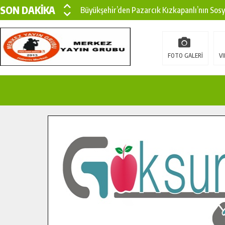
SON DAKİKA
Büyükşehir’den Pazarcık Kızkapanlı’nın Sos
Büyükşehir’den Pazarcık Kırsalına Modern Ul
Çin’den KSÜ’ye Uluslararası Başarı: Edinilen
FOTO GALERİ
VI
Büyükşehir, Türkoğlu Derebaşı Sokak’ta Sıca
Gençler Pusula Maraş Kampında Yeni Medya v
15 TEMMUZ’DA ŞEHİTLERİMİZ DUALARLA A
Büyükşehir, Göksun Kırsalında Ulaşım Konfor
İlçe Jandarma Komutanı Karakaya’dan Başkan
Bertiz’in Yeni Köprüsünde Sona Doğru.