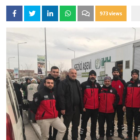
973 views
DA
GÖKSUN HAFIZLIK KIZ KUR’AN KURSU
ÖĞRENCILERINE DARENDE GEZISI.
GÜNLÜK HABER AKIŞI