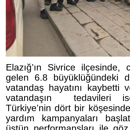
Elazığ’ın Sivrice ilçesind
gelen 6.8 büyüklüğündeki 
vatandaş hayatını kaybetti 
vatandaşın tedavileri i
Türkiye’nin dört bir köşesin
yardım kampanyaları başlatı
üstün performansları ile göz