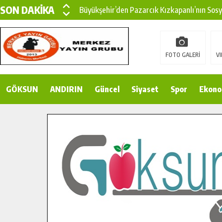
SON DAKİKA
Büyükşehir’den Pazarcık Kızkapanlı’nın Sos
Büyükşehir’den Pazarcık Kırsalına Modern Ul
Çin’den KSÜ’ye Uluslararası Başarı: Edinilen
FOTO GALERİ
VI
Büyükşehir, Türkoğlu Derebaşı Sokak’ta Sıca
GÖKSUN
ANDIRIN
Gençler Pusula Maraş Kampında Yeni Medya v
Güncel
Siyaset
Spor
Ekono
15 TEMMUZ’DA ŞEHİTLERİMİZ DUALARLA A
Büyükşehir, Göksun Kırsalında Ulaşım Konfor
İlçe Jandarma Komutanı Karakaya’dan Başkan
Bertiz’in Yeni Köprüsünde Sona Doğru.