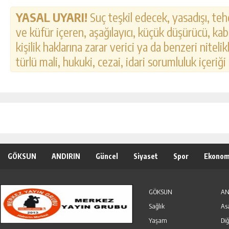
YASAL UYARI!
Suç teşkil edecek, yasadışı, tehd
ve küfür içeren, aşağılayıcı, küçük düşürücü, kab
kişilik haklarına zarar verici ya da benzeri nitel
türlü mali, hukuki, cezai, idari sorumluluk içeriği
GÖKSUN
ANDIRIN
Güncel
Siyaset
Spor
Ekonom
Özel Haber
Seri İlanlar
GÖKSUN
AN
Sağlık
As
Yaşam
Diğ