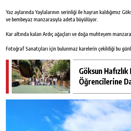
Yaz aylarında Yaylalarının serinliği ile hayran kaldığımız Gö
ve bembeyaz manzarasıyla adeta büyülüyor.
Kar altında kalan Ardıç ağaçları ve doğa muhteşem manzara
Fotoğraf Sanatçıları için bulunmaz karelerin çekildiği bu günl
Göksun Hafızlık 
Öğrencilerine D
DA
GÖKSUN HAFIZLIK KIZ KUR’AN KURSU
ÖĞRENCILERINE DARENDE GEZISI.
GÜNLÜK HABER AKIŞI