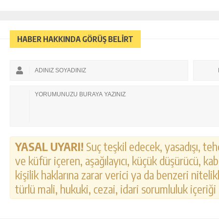
HABER HAKKINDA GÖRÜŞ BELİRT
YASAL UYARI!
Suç teşkil edecek, yasadışı, tehd
ve küfür içeren, aşağılayıcı, küçük düşürücü, kab
kişilik haklarına zarar verici ya da benzeri nitel
türlü mali, hukuki, cezai, idari sorumluluk içeriği