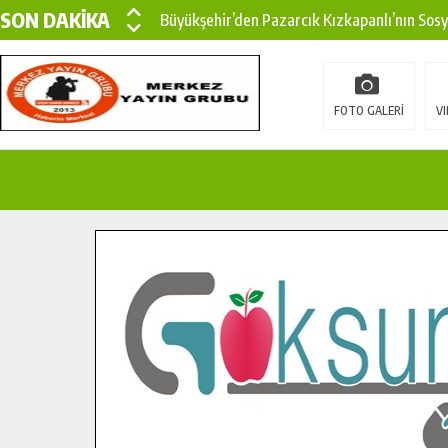
SON DAKİKA
Büyükşehir’den Pazarcık Kızkapanlı’nın Sos
Büyükşehir’den Pazarcık Kırsalına Modern Ul
Çin’den KSÜ’ye Uluslararası Başarı: Edinilen
FOTO GALERİ
VI
Büyükşehir, Türkoğlu Derebaşı Sokak’ta Sıca
Gençler Pusula Maraş Kampında Yeni Medya v
15 TEMMUZ’DA ŞEHİTLERİMİZ DUALARLA A
Büyükşehir, Göksun Kırsalında Ulaşım Konfor
İlçe Jandarma Komutanı Karakaya’dan Başkan
Bertiz’in Yeni Köprüsünde Sona Doğru.