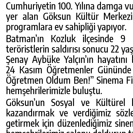
Cumhuriyetin 100. Yılına damga vu
yer alan Göksun Kültür Merkezim
programlara ev sahipliği yapıyor.
Batman’ın Kozluk ilçesinde 9 H
teröristlerin saldırısı sonucu 22 y
Şenay Aybüke Yalçın’ın hayatını
24 Kasım Öğretmenler Gününde v
Öğretmen Oldum Ben!” Sinema Fil
DA
GÖKSUN HAFIZLIK KIZ KUR’AN KURSU
hemşehrilerimizle buluştu.
ÖĞRENCILERINE DARENDE GEZISI.
Göksun’un Sosyal ve Kültürel 
GÜNLÜK HABER AKIŞI
kazandırmak ve verdiğimiz sözle
getirmek için düzenlediğimiz sine