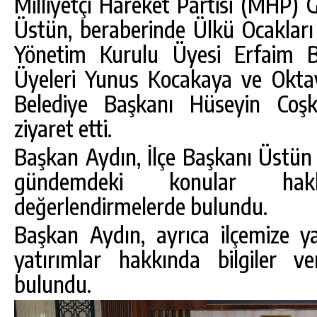
Milliyetçi Hareket Partisi (MHP) 
Üstün, beraberinde Ülkü Ocakları
Yönetim Kurulu Üyesi Erfaim Bel
Üyeleri Yunus Kocakaya ve Oktay
Belediye Başkanı Hüseyin Coş
ziyaret etti.‬‬‬‬‬‬‬‬‬‬‬‬‬‬‬‬‬‬‬
Başkan Aydın, İlçe Başkanı Üstün
gündemdeki konular hak
değerlendirmelerde bulundu.
DA
GÖKSUN HAFIZLIK KIZ KUR’AN KURSU
ÖĞRENCILERINE DARENDE GEZISI.
Başkan Aydın, ayrıca ilçemize y
GÜNLÜK HABER AKIŞI
yatırımlar hakkında bilgiler ver
bulundu.