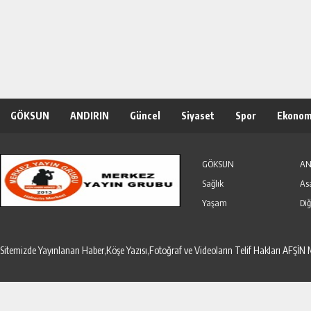
GÖKSUN
ANDIRIN
Güncel
Siyaset
Spor
Ekonom
Özel Haber
Seri İlanlar
GÖKSUN
AN
Sağlık
As
Yaşam
Diğ
Sitemizde Yayınlanan Haber,Köşe Yazısı,Fotoğraf ve Videoların Telif Hakları AF