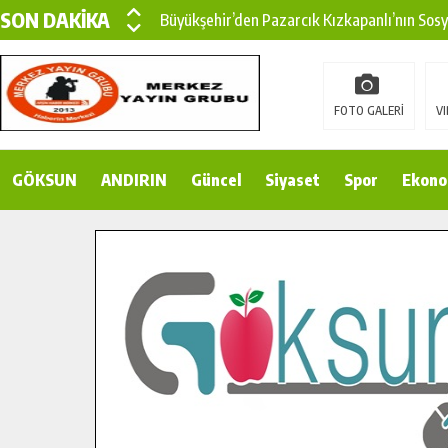
SON DAKİKA
Büyükşehir’den Pazarcık Kızkapanlı’nın Sos
Büyükşehir’den Pazarcık Kırsalına Modern Ul
Çin’den KSÜ’ye Uluslararası Başarı: Edinilen
FOTO GALERİ
VI
Büyükşehir, Türkoğlu Derebaşı Sokak’ta Sıca
GÖKSUN
ANDIRIN
Gençler Pusula Maraş Kampında Yeni Medya v
Güncel
Siyaset
Spor
Ekono
15 TEMMUZ’DA ŞEHİTLERİMİZ DUALARLA A
Büyükşehir, Göksun Kırsalında Ulaşım Konfor
İlçe Jandarma Komutanı Karakaya’dan Başkan
Bertiz’in Yeni Köprüsünde Sona Doğru.