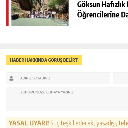
Göksun Hafızlık 
Öğrencilerine D
HABER HAKKINDA GÖRÜŞ BELİRT
YASAL UYARI!
Suç teşkil edecek, yasadışı, tehd