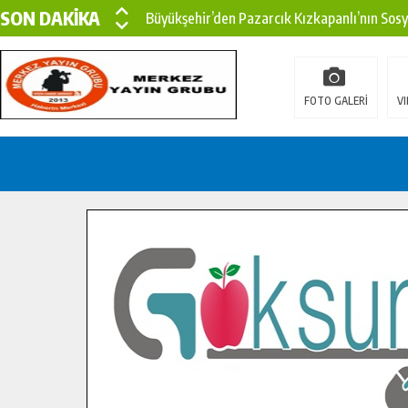
SON DAKİKA
Büyükşehir’den Pazarcık Kızkapanlı’nın Sos
Büyükşehir’den Pazarcık Kırsalına Modern Ul
Çin’den KSÜ’ye Uluslararası Başarı: Edinilen
FOTO GALERİ
VI
Büyükşehir, Türkoğlu Derebaşı Sokak’ta Sıca
Gençler Pusula Maraş Kampında Yeni Medya v
15 TEMMUZ’DA ŞEHİTLERİMİZ DUALARLA A
Büyükşehir, Göksun Kırsalında Ulaşım Konfor
İlçe Jandarma Komutanı Karakaya’dan Başkan
Bertiz’in Yeni Köprüsünde Sona Doğru.