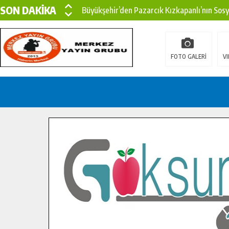
SON DAKİKA
Büyükşehir’den Pazarcık Kızkapanlı’nın Sos
Büyükşehir’den Pazarcık Kırsalına Modern Ul
Çin’den KSÜ’ye Uluslararası Başarı: Edinilen
FOTO GALERİ
VI
Büyükşehir, Türkoğlu Derebaşı Sokak’ta Sıca
Gençler Pusula Maraş Kampında Yeni Medya v
15 TEMMUZ’DA ŞEHİTLERİMİZ DUALARLA A
Büyükşehir, Göksun Kırsalında Ulaşım Konfor
İlçe Jandarma Komutanı Karakaya’dan Başkan
Bertiz’in Yeni Köprüsünde Sona Doğru.