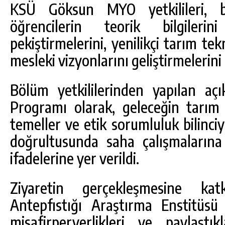
KSÜ Göksun MYO yetkilileri, b
öğrencilerin teorik bilgiler
pekiştirmelerini, yenilikçi tarım tek
mesleki vizyonlarını geliştirmelerini
Bölüm yetkililerinden yapılan aç
Programı olarak, geleceğin tarım p
temeller ve etik sorumluluk bilinc
doğrultusunda saha çalışmaların
ifadelerine yer verildi.
Ziyaretin gerçekleşmesine ka
Antepfıstığı Araştırma Enstitüsü
misafirperverlikleri ve paylaştıkl