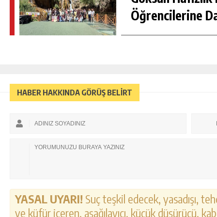
Öğrencilerine D
HABER HAKKINDA GÖRÜŞ BELİRT
YASAL UYARI!
Suç teşkil edecek, yasadışı, tehd
ve küfür içeren, aşağılayıcı, küçük düşürücü, kab