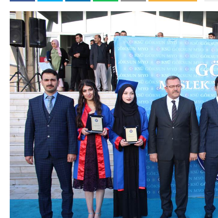
DA
GÖKSUN HAFIZLIK KIZ KUR’AN KURSU
ÖĞRENCILERINE DARENDE GEZISI.
GÜNLÜK HABER AKIŞI