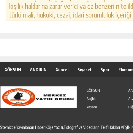
kişilik haklarına zarar verici ya da benzeri nitel
türlü mali, hukuki, cezai, idari sorumluluk içeriği
GÖKSUN
ANDIRIN
Güncel
Siyaset
Spor
Ekonom
Özel Haber
Seri İlanlar
GÖKSUN
AN
Sağlık
As
Yaşam
Diğ
Sitemizde Yayınlanan Haber,Köşe Yazısı,Fotoğraf ve Videoların Telif Hakları AF