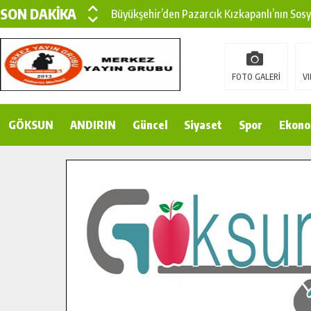
SON DAKİKA
Büyükşehir’den Pazarcık Kızkapanlı’nın Sos
Büyükşehir’den Pazarcık Kırsalına Modern Ul
Çin’den KSÜ’ye Uluslararası Başarı: Edinilen
FOTO GALERİ
VI
Büyükşehir, Türkoğlu Derebaşı Sokak’ta Sıca
GÖKSUN
ANDIRIN
Gençler Pusula Maraş Kampında Yeni Medya v
Güncel
Siyaset
Spor
Ekono
15 TEMMUZ’DA ŞEHİTLERİMİZ DUALARLA A
Büyükşehir, Göksun Kırsalında Ulaşım Konfor
İlçe Jandarma Komutanı Karakaya’dan Başkan
Bertiz’in Yeni Köprüsünde Sona Doğru.