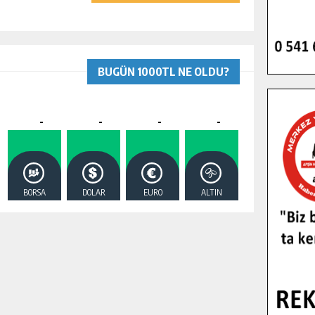
BUGÜN 1000TL NE OLDU?
-
-
-
-
BORSA
DOLAR
EURO
ALTIN