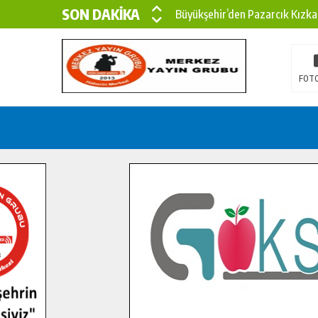
SON DAKİKA
Büyükşehir’den Pazarcık Kızka
Büyükşehir’den Pazarcık Kırsal
Çin’den KSÜ’ye Uluslararası Baş
FOTO
Büyükşehir, Türkoğlu Derebaşı 
Gençler Pusula Maraş Kampında
15 TEMMUZ’DA ŞEHİTLERİMİZ
Büyükşehir, Göksun Kırsalında 
İlçe Jandarma Komutanı Karaka
Bertiz’in Yeni Köprüsünde Son