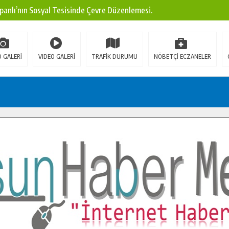
panlı’nın Sosyal Tesisinde Çevre Düzenlemesi.
ına Modern Ulaşım Yatırımı.
arı: Edinilen Bilgi Türk Tarımına Katkı Sağlayacak.
 GALERİ
VIDEO GALERİ
TRAFİK DURUMU
NÖBETÇİ ECZANELER
Sokak’ta Sıcak Asfalt Serimine Başladı.
 Yeni Medya ve Fotoğrafçılığı Keşfetti.
 DUALARLA ANILDI.
Ulaşım Konforunu Yükseltiyor.
ya’dan Başkan Cüce’ye Veda Ziyareti.
a Doğru.