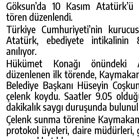
Göksun’da 10 Kasım Atatürk’ü
tören düzenlendi.
Türkiye Cumhuriyeti’nin kuruc
Atatürk, ebediyete intikalinin 
anılıyor.
Hükümet Konağı önündeki A
düzenlenen ilk törende, Kaymaka
Belediye Başkanı Hüseyin Coşkun
DA
GÖKSUN HAFIZLIK KIZ KUR’AN KURSU
çelenk koydu. Saatler 9.05 olduğ
ÖĞRENCILERINE DARENDE GEZISI.
dakikalık saygı duruşunda bulunulu
GÜNLÜK HABER AKIŞI
Çelenk sunma törenine Kaymakam
protokol üyeleri, daire müdürleri, 