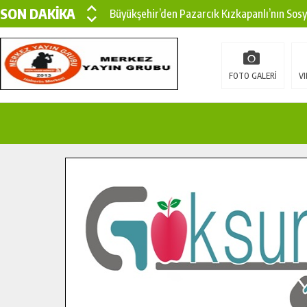
SON DAKİKA
Büyükşehir’den Pazarcık Kızkapanlı’nın Sos
Büyükşehir’den Pazarcık Kırsalına Modern Ul
Çin’den KSÜ’ye Uluslararası Başarı: Edinilen
FOTO GALERİ
VI
Büyükşehir, Türkoğlu Derebaşı Sokak’ta Sıca
Gençler Pusula Maraş Kampında Yeni Medya v
15 TEMMUZ’DA ŞEHİTLERİMİZ DUALARLA A
Büyükşehir, Göksun Kırsalında Ulaşım Konfor
İlçe Jandarma Komutanı Karakaya’dan Başkan
Bertiz’in Yeni Köprüsünde Sona Doğru.