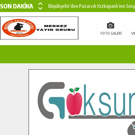
SON DAKİKA
Büyükşehir’den Pazarcık Kızkapanlı’nın Sos
Büyükşehir’den Pazarcık Kırsalına Modern Ul
Çin’den KSÜ’ye Uluslararası Başarı: Edinilen
FOTO GALERİ
VI
Büyükşehir, Türkoğlu Derebaşı Sokak’ta Sıca
Gençler Pusula Maraş Kampında Yeni Medya v
15 TEMMUZ’DA ŞEHİTLERİMİZ DUALARLA A
Büyükşehir, Göksun Kırsalında Ulaşım Konfor
İlçe Jandarma Komutanı Karakaya’dan Başkan
Bertiz’in Yeni Köprüsünde Sona Doğru.