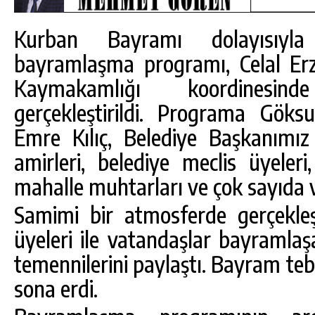
Kurban Bayramı dolayısıyla 
bayramlaşma programı, Celal Er
Kaymakamlığı koordinesin
gerçekleştirildi. Programa Gö
Emre Kılıç, Belediye Başkanımız
amirleri, belediye meclis üyeleri, 
mahalle muhtarları ve çok sayıda v
Samimi bir atmosferde gerçekle
üyeleri ile vatandaşlar bayramlaşar
DA
GÖKSUN HAFIZLIK KIZ KUR’AN KURSU
temennilerini paylaştı. Bayram te
ÖĞRENCILERINE DARENDE GEZISI.
sona erdi.
GÜNLÜK HABER AKIŞI