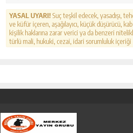
YASAL UYARI!
Suç teşkil edecek, yasadışı, tehd
ve küfür içeren, aşağılayıcı, küçük düşürücü, kab
kişilik haklarına zarar verici ya da benzeri nitel
türlü mali, hukuki, cezai, idari sorumluluk içeriği