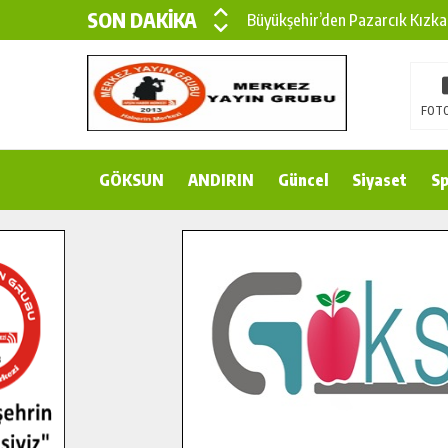
SON DAKİKA
Büyükşehir’den Pazarcık Kızka
Büyükşehir’den Pazarcık Kırsal
Çin’den KSÜ’ye Uluslararası Baş
FOTO
Büyükşehir, Türkoğlu Derebaşı 
GÖKSUN
ANDIRIN
Gençler Pusula Maraş Kampında
Güncel
Siyaset
Sp
15 TEMMUZ’DA ŞEHİTLERİMİZ
Büyükşehir, Göksun Kırsalında 
İlçe Jandarma Komutanı Karaka
Bertiz’in Yeni Köprüsünde Son