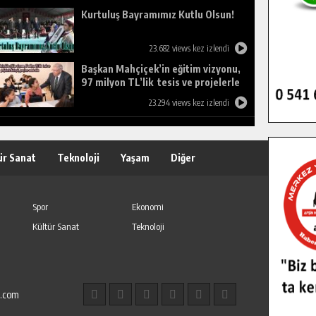
Kurtuluş Bayramımız Kutlu Olsun!
23.682 views kez izlendi
Başkan Mahçiçek’in eğitim vizyonu,
97 milyon TL’lik tesis ve projelerle
birleşti, gençlere umut oldu.
23.294 views kez izlendi
ür Sanat
Teknoloji
Yaşam
Diğer
Spor
Ekonomi
Kültür Sanat
Teknoloji
l.com