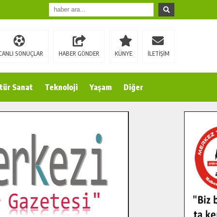
CANLI SONUÇLAR
HABER GÖNDER
KÜNYE
İLETİŞİM
tür Sanat
Teknoloji
Yaşam
Diğer