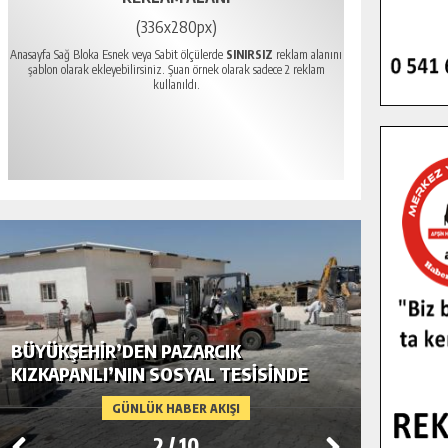
(336x280px)
Anasayfa Sağ Bloka Esnek veya Sabit ölçülerde
SINIRSIZ
reklam alanını
şablon olarak ekleyebilirsiniz. Şuan örnek olarak sadece 2 reklam
kullanıldı.
BÜYÜKŞEHIR’DEN PAZARCIK
BÜYÜKŞ
KIZKAPANLI’NIN SOSYAL TESISINDE
MODERN
ÇEVRE DÜZENLEMESI.
GÜNLÜK HABER AKIŞI
2
/
10