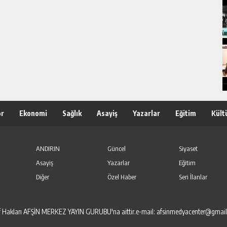
or
Ekonomi
Sağlık
Asayiş
Yazarlar
Eğitim
Kült
ANDIRIN
Güncel
Siyaset
Asayiş
Yazarlar
Eğitim
Diğer
Özel Haber
Seri İlanlar
elif Hakları AFŞİN MERKEZ YAYIN GURUBU'na aittir.e-mail: afsinmedyacenter@gmai