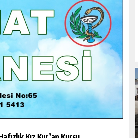
NDA
GÖKSUN HAFIZLIK KIZ KUR’AN KURSU
ÖĞRENCILERINE DARENDE GEZISI.
GÜNLÜK HABER AKIŞI
afızlık Kız Kur’an Kursu