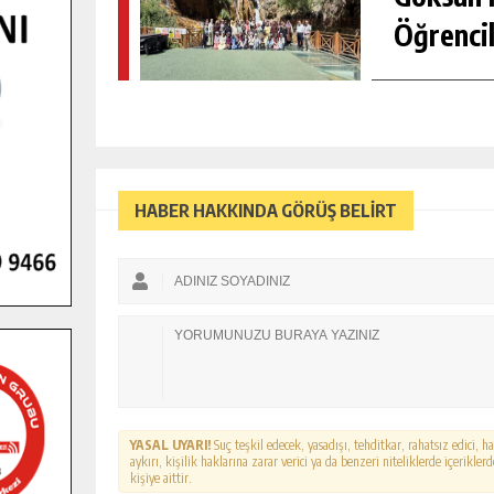
Öğrencil
HABER HAKKINDA GÖRÜŞ BELİRT
YASAL UYARI!
Suç teşkil edecek, yasadışı, tehditkar, rahatsız edici, 
aykırı, kişilik haklarına zarar verici ya da benzeri niteliklerde içerikl
kişiye aittir.