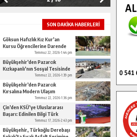
SON DAKİKA HABERLERİ
Göksun Hafızlık Kız Kur’an
Kursu Öğrencilerine Darende
Gezisi.
Temmuz 22, 2026-1:44 pm
Büyükşehir’den Pazarcık
Kızkapanlı’nın Sosyal Tesisinde
Çevre Düzenlemesi.
Temmuz 22, 2026-1:39 pm
Büyükşehir’den Pazarcık
Kırsalına Modern Ulaşım
Yatırımı.
Temmuz 22, 2026-1:36 pm
Çin’den KSÜ’ye Uluslararası
Başarı: Edinilen Bilgi Türk
Tarımına Katkı Sağlayacak.
Temmuz 17, 2026-2:43 pm
Büyükşehir, Türkoğlu Derebaşı
Sokak’ta Sıcak Asfalt Serimine