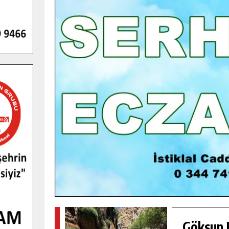
GENÇLER PUSULA MARAŞ KAMPI
YENI MEDYA VE FOTOĞRAFÇILIĞI
KEŞFETTI.
GÜNLÜK HABER AKIŞI
Göksun H