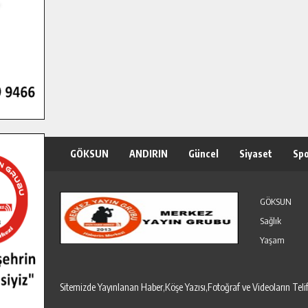
GÖKSUN
ANDIRIN
Güncel
Siyaset
Sp
Özel Haber
Seri İlanlar
GÖKSUN
Sağlık
Yaşam
Sitemizde Yayınlanan Haber,Köşe Yazısı,Fotoğraf ve Videoların T