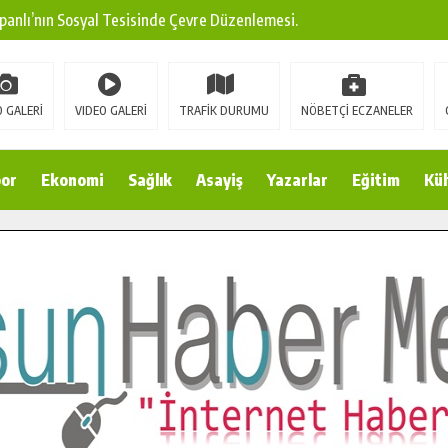
panlı’nın Sosyal Tesisinde Çevre Düzenlemesi.
ına Modern Ulaşım Yatırımı.
arı: Edinilen Bilgi Türk Tarımına Katkı Sağlayacak.
 GALERİ
VIDEO GALERİ
TRAFİK DURUMU
NÖBETÇİ ECZANELER
Sokak’ta Sıcak Asfalt Serimine Başladı.
 Yeni Medya ve Fotoğrafçılığı Keşfetti.
or
Ekonomi
Sağlık
Asayiş
Yazarlar
Eğitim
Kül
 DUALARLA ANILDI.
Ulaşım Konforunu Yükseltiyor.
ya’dan Başkan Cüce’ye Veda Ziyareti.
a Doğru.