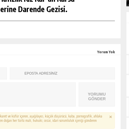
erine Darende Gezisi.
Yorum Yok
YORUMU
GÖNDER
hakaret ve küfür içeren, aşağılayıcı, küçük düşürücü, kaba, pornografik, ahlaka
erden doğan her türlü mali, hukuki, cezai, idari sorumluluk içeriği gönderen