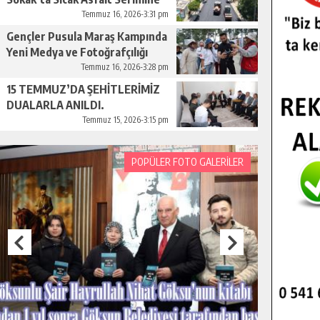
Başladı.
Temmuz 16, 2026-3:31 pm
Gençler Pusula Maraş Kampında
Yeni Medya ve Fotoğrafçılığı
Keşfetti.
Temmuz 16, 2026-3:28 pm
15 TEMMUZ’DA ŞEHİTLERİMİZ
DUALARLA ANILDI.
Temmuz 15, 2026-3:15 pm
POPÜLER FOTO GALERİLER