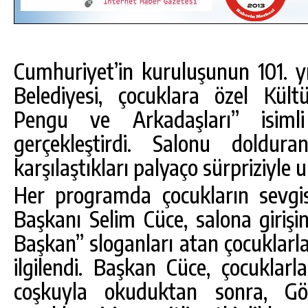
Cumhuriyet’in kuruluşunun 101. y
Belediyesi, çocuklara özel Kül
Pengu ve Arkadaşları” isimli
gerçekleştirdi. Salonu doldura
karşılaştıkları palyaço sürpriziyle
Her programda çocukların sevgis
Başkanı Selim Cüce, salona giriş
Başkan” sloganları atan çocuklarla
DA
GÖKSUN HAFIZLIK KIZ KUR’AN KURSU
ÖĞRENCILERINE DARENDE GEZISI.
ilgilendi. Başkan Cüce, çocuklarla 
GÜNLÜK HABER AKIŞI
coşkuyla okuduktan sonra, Gö