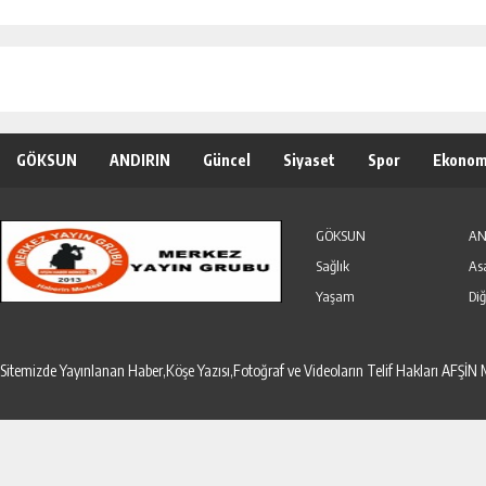
GÖKSUN
ANDIRIN
Güncel
Siyaset
Spor
Ekonom
Özel Haber
Seri İlanlar
GÖKSUN
AN
Sağlık
As
Yaşam
Diğ
Sitemizde Yayınlanan Haber,Köşe Yazısı,Fotoğraf ve Videoların Telif Hakları AF