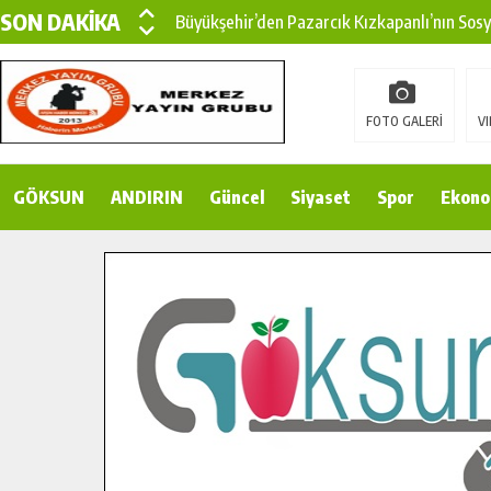
SON DAKİKA
Büyükşehir’den Pazarcık Kızkapanlı’nın Sos
Büyükşehir’den Pazarcık Kırsalına Modern Ul
Çin’den KSÜ’ye Uluslararası Başarı: Edinilen
FOTO GALERİ
VI
Büyükşehir, Türkoğlu Derebaşı Sokak’ta Sıca
GÖKSUN
ANDIRIN
Gençler Pusula Maraş Kampında Yeni Medya v
Güncel
Siyaset
Spor
Ekono
15 TEMMUZ’DA ŞEHİTLERİMİZ DUALARLA A
Büyükşehir, Göksun Kırsalında Ulaşım Konfor
İlçe Jandarma Komutanı Karakaya’dan Başkan
Bertiz’in Yeni Köprüsünde Sona Doğru.