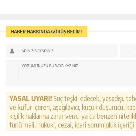
HABER HAKKINDA GÖRÜŞ BELİRT
YASAL UYARI!
Suç teşkil edecek, yasadışı, tehd
ve küfür içeren, aşağılayıcı, küçük düşürücü, kab
kişilik haklarına zarar verici ya da benzeri nitel
türlü mali, hukuki, cezai, idari sorumluluk içeriği