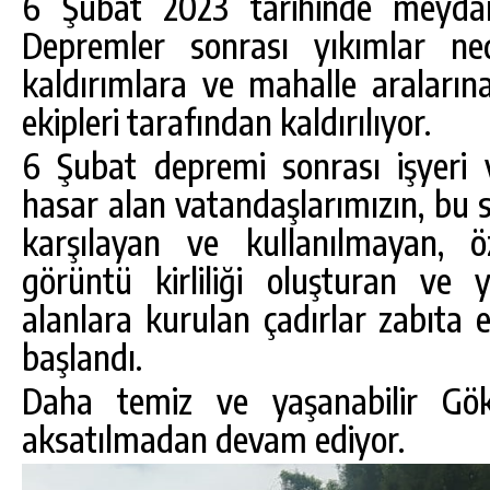
6 Şubat 2023 tarihinde meydan
Depremler sonrası yıkımlar ned
kaldırımlara ve mahalle araların
ekipleri tarafından kaldırılıyor.
6 Şubat depremi sonrası işyeri v
hasar alan vatandaşlarımızın, bu s
karşılayan ve kullanılmayan, öz
görüntü kirliliği oluşturan ve 
alanlara kurulan çadırlar zabıta e
DA
GÖKSUN HAFIZLIK KIZ KUR’AN KURSU
ÖĞRENCILERINE DARENDE GEZISI.
başlandı.
GÜNLÜK HABER AKIŞI
Daha temiz ve yaşanabilir Göks
aksatılmadan devam ediyor.