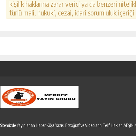
kişilik haklarına zarar verici ya da benzeri nitel
türlü mali, hukuki, cezai, idari sorumluluk içeriği
Sitemizde Yayınlanan Haber,Köşe Yazısı,Fotoğraf ve Videoların Telif Hakları AF