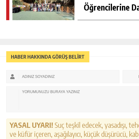
Öğrencilerine D
HABER HAKKINDA GÖRÜŞ BELİRT
YASAL UYARI!
Suç teşkil edecek, yasadışı, tehd
ve küfür içeren, aşağılayıcı, küçük düşürücü, kab