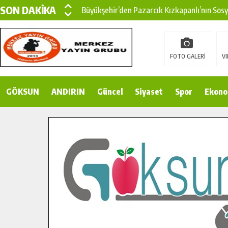
SON DAKİKA
Büyükşehir’den Pazarcık Kızkapanlı’nın Sos
Büyükşehir’den Pazarcık Kırsalına Modern Ul
Çin’den KSÜ’ye Uluslararası Başarı: Edinilen
FOTO GALERİ
VI
Büyükşehir, Türkoğlu Derebaşı Sokak’ta Sıca
GÖKSUN
ANDIRIN
Gençler Pusula Maraş Kampında Yeni Medya v
Güncel
Siyaset
Spor
Ekono
15 TEMMUZ’DA ŞEHİTLERİMİZ DUALARLA A
Büyükşehir, Göksun Kırsalında Ulaşım Konfor
İlçe Jandarma Komutanı Karakaya’dan Başkan
Bertiz’in Yeni Köprüsünde Sona Doğru.