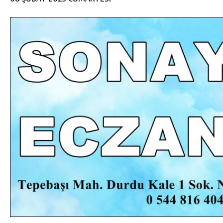
DA
GÖKSUN HAFIZLIK KIZ KUR’AN KURSU
ÖĞRENCILERINE DARENDE GEZISI.
GÜNLÜK HABER AKIŞI