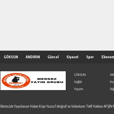
GÖKSUN
ANDIRIN
Güncel
Siyaset
Spor
Ekonom
Özel Haber
Seri İlanlar
GÖKSUN
AN
Sağlık
As
Yaşam
Diğ
Sitemizde Yayınlanan Haber,Köşe Yazısı,Fotoğraf ve Videoların Telif Hakları AF