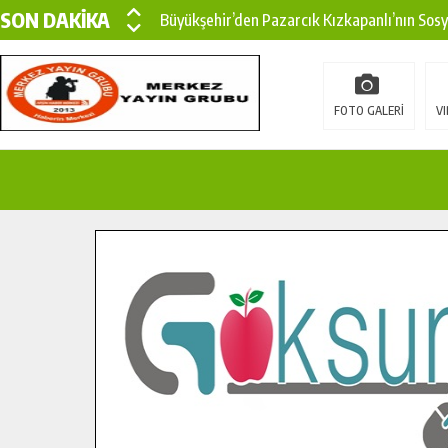
SON DAKİKA
Büyükşehir’den Pazarcık Kızkapanlı’nın Sos
Büyükşehir’den Pazarcık Kırsalına Modern Ul
Çin’den KSÜ’ye Uluslararası Başarı: Edinilen
FOTO GALERİ
VI
Büyükşehir, Türkoğlu Derebaşı Sokak’ta Sıca
Gençler Pusula Maraş Kampında Yeni Medya v
15 TEMMUZ’DA ŞEHİTLERİMİZ DUALARLA A
Büyükşehir, Göksun Kırsalında Ulaşım Konfor
İlçe Jandarma Komutanı Karakaya’dan Başkan
Bertiz’in Yeni Köprüsünde Sona Doğru.