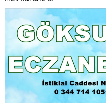
DA
GÖKSUN HAFIZLIK KIZ KUR’AN KURSU
ÖĞRENCILERINE DARENDE GEZISI.
GÜNLÜK HABER AKIŞI