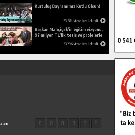
Kurtuluş Bayramımız Kutlu Olsun!
23.684 views kez izlendi
Başkan Mahçiçek’in eğitim vizyonu,
97 milyon TL’lik tesis ve projelerle
birleşti, gençlere umut oldu.
23.296 views kez izlendi
l.com