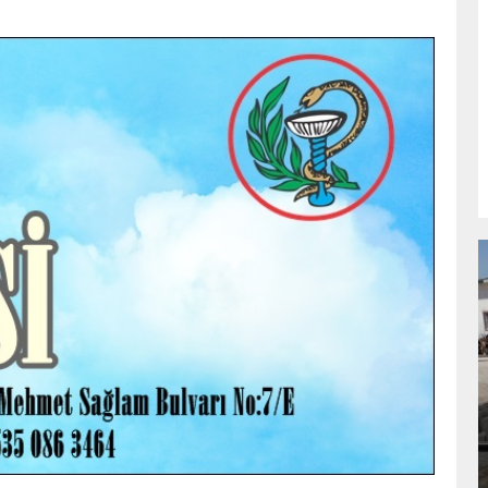
NDA
GÖKSUN HAFIZLIK KIZ KUR’AN KURSU
ÖĞRENCILERINE DARENDE GEZISI.
GÜNLÜK HABER AKIŞI