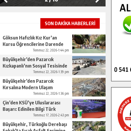
SON DAKİKA HABERLERİ
Göksun Hafızlık Kız Kur’an
Kursu Öğrencilerine Darende
Gezisi.
Temmuz 22, 2026-1:44 pm
Büyükşehir’den Pazarcık
Kızkapanlı’nın Sosyal Tesisinde
Çevre Düzenlemesi.
Temmuz 22, 2026-1:39 pm
Büyükşehir’den Pazarcık
Kırsalına Modern Ulaşım
Yatırımı.
Temmuz 22, 2026-1:36 pm
Çin’den KSÜ’ye Uluslararası
Başarı: Edinilen Bilgi Türk
Tarımına Katkı Sağlayacak.
Temmuz 17, 2026-2:43 pm
Büyükşehir, Türkoğlu Derebaşı
Sokak’ta Sıcak Asfalt Serimine