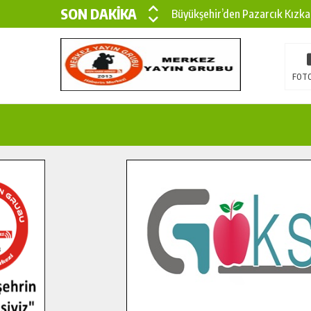
SON DAKİKA
Büyükşehir’den Pazarcık Kızka
Büyükşehir’den Pazarcık Kırsal
Çin’den KSÜ’ye Uluslararası Baş
FOTO
Büyükşehir, Türkoğlu Derebaşı 
Gençler Pusula Maraş Kampında
15 TEMMUZ’DA ŞEHİTLERİMİZ
Büyükşehir, Göksun Kırsalında 
İlçe Jandarma Komutanı Karaka
Bertiz’in Yeni Köprüsünde Son