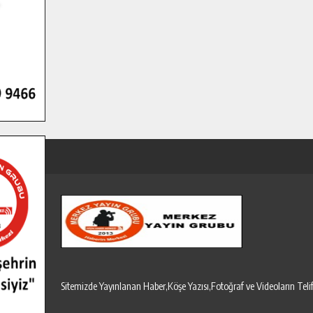
Sitemizde Yayınlanan Haber,Köşe Yazısı,Fotoğraf ve Videoların T