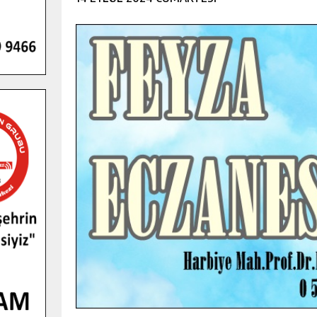
GENÇLER PUSULA MARAŞ KAMPI
YENI MEDYA VE FOTOĞRAFÇILIĞI
KEŞFETTI.
GÜNLÜK HABER AKIŞI