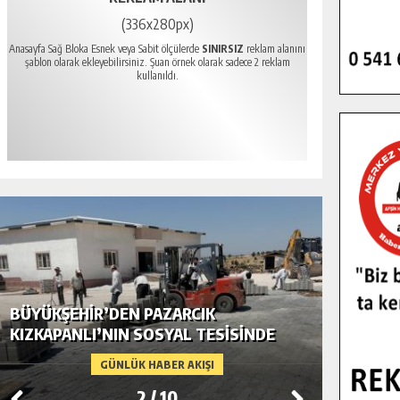
(336x280px)
Anasayfa Sağ Bloka Esnek veya Sabit ölçülerde
SINIRSIZ
reklam alanını
şablon olarak ekleyebilirsiniz. Şuan örnek olarak sadece 2 reklam
kullanıldı.
BÜYÜKŞEHIR’DEN PAZARCIK
BÜYÜKŞ
KIZKAPANLI’NIN SOSYAL TESISINDE
MODERN
ÇEVRE DÜZENLEMESI.
GÜNLÜK HABER AKIŞI
2
/
10