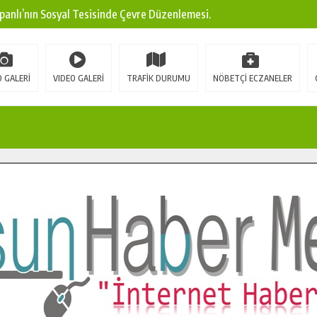
panlı’nın Sosyal Tesisinde Çevre Düzenlemesi.
ına Modern Ulaşım Yatırımı.
arı: Edinilen Bilgi Türk Tarımına Katkı Sağlayacak.
 GALERİ
VIDEO GALERİ
TRAFİK DURUMU
NÖBETÇİ ECZANELER
Sokak’ta Sıcak Asfalt Serimine Başladı.
 Yeni Medya ve Fotoğrafçılığı Keşfetti.
 DUALARLA ANILDI.
Ulaşım Konforunu Yükseltiyor.
ya’dan Başkan Cüce’ye Veda Ziyareti.
a Doğru.