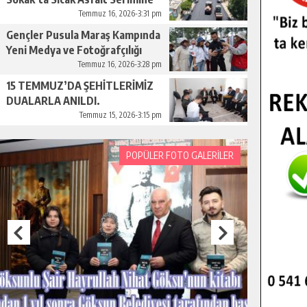
Başladı.
Temmuz 16, 2026-3:31 pm
Gençler Pusula Maraş Kampında
Yeni Medya ve Fotoğrafçılığı
Keşfetti.
Temmuz 16, 2026-3:28 pm
15 TEMMUZ’DA ŞEHİTLERİMİZ
DUALARLA ANILDI.
Temmuz 15, 2026-3:15 pm
POPÜLER FOTO GALERİLER