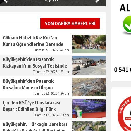
SON DAKİKA HABERLERİ
Göksun Hafızlık Kız Kur’an
Kursu Öğrencilerine Darende
Gezisi.
Temmuz 22, 2026-1:44 pm
Büyükşehir’den Pazarcık
Kızkapanlı’nın Sosyal Tesisinde
Çevre Düzenlemesi.
Temmuz 22, 2026-1:39 pm
Büyükşehir’den Pazarcık
Kırsalına Modern Ulaşım
Yatırımı.
Temmuz 22, 2026-1:36 pm
Çin’den KSÜ’ye Uluslararası
Başarı: Edinilen Bilgi Türk
Tarımına Katkı Sağlayacak.
Temmuz 17, 2026-2:43 pm
Büyükşehir, Türkoğlu Derebaşı
Sokak’ta Sıcak Asfalt Serimine