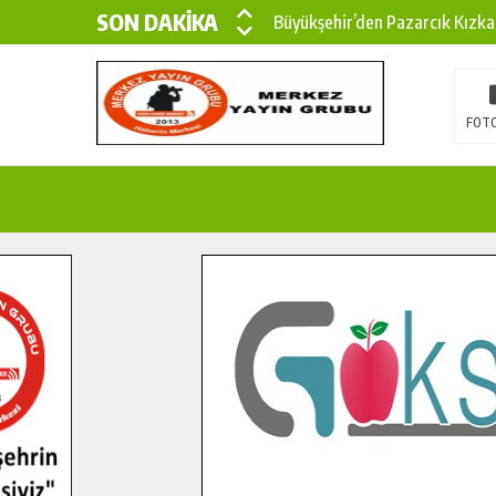
SON DAKİKA
Büyükşehir’den Pazarcık Kızka
Büyükşehir’den Pazarcık Kırsal
Çin’den KSÜ’ye Uluslararası Baş
FOTO
Büyükşehir, Türkoğlu Derebaşı 
Gençler Pusula Maraş Kampında
15 TEMMUZ’DA ŞEHİTLERİMİZ
Büyükşehir, Göksun Kırsalında 
İlçe Jandarma Komutanı Karaka
Bertiz’in Yeni Köprüsünde Son