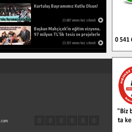
Kurtuluş Bayramımız Kutlu Olsun!
23.687 views kez izlendi
Başkan Mahçiçek’in eğitim vizyonu,
97 milyon TL’lik tesis ve projelerle
birleşti, gençlere umut oldu.
23.301 views kez izlendi
l.com