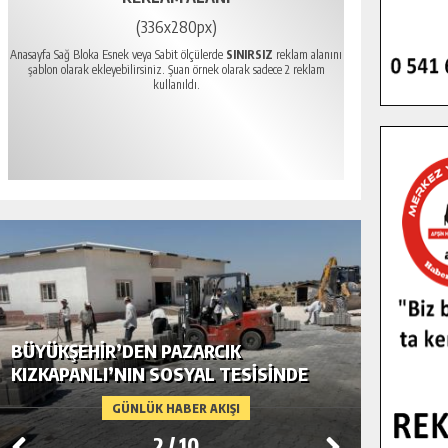
(336x280px)
Anasayfa Sağ Bloka Esnek veya Sabit ölçülerde
SINIRSIZ
reklam alanını
şablon olarak ekleyebilirsiniz. Şuan örnek olarak sadece 2 reklam
kullanıldı.
BÜYÜKŞEHIR’DEN PAZARCIK
BÜYÜKŞ
KIZKAPANLI’NIN SOSYAL TESISINDE
MODERN
ÇEVRE DÜZENLEMESI.
GÜNLÜK HABER AKIŞI
2
/
10