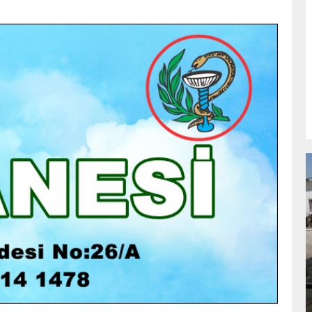
NDA
GÖKSUN HAFIZLIK KIZ KUR’AN KURSU
ÖĞRENCILERINE DARENDE GEZISI.
GÜNLÜK HABER AKIŞI