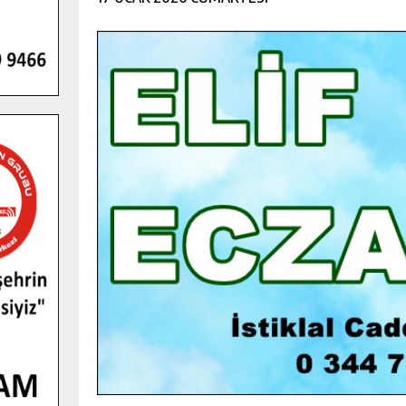
GENÇLER PUSULA MARAŞ KAMPI
YENI MEDYA VE FOTOĞRAFÇILIĞI
KEŞFETTI.
GÜNLÜK HABER AKIŞI