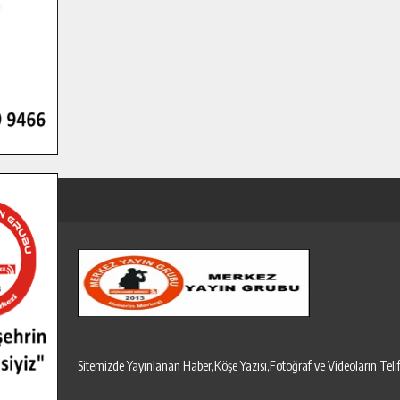
Sitemizde Yayınlanan Haber,Köşe Yazısı,Fotoğraf ve Videoların T