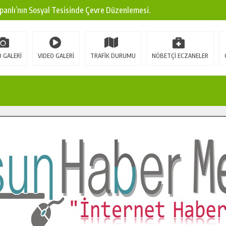
panlı’nın Sosyal Tesisinde Çevre Düzenlemesi.
ına Modern Ulaşım Yatırımı.
arı: Edinilen Bilgi Türk Tarımına Katkı Sağlayacak.
 GALERİ
VIDEO GALERİ
TRAFİK DURUMU
NÖBETÇİ ECZANELER
Sokak’ta Sıcak Asfalt Serimine Başladı.
 Yeni Medya ve Fotoğrafçılığı Keşfetti.
 DUALARLA ANILDI.
Ulaşım Konforunu Yükseltiyor.
ya’dan Başkan Cüce’ye Veda Ziyareti.
a Doğru.