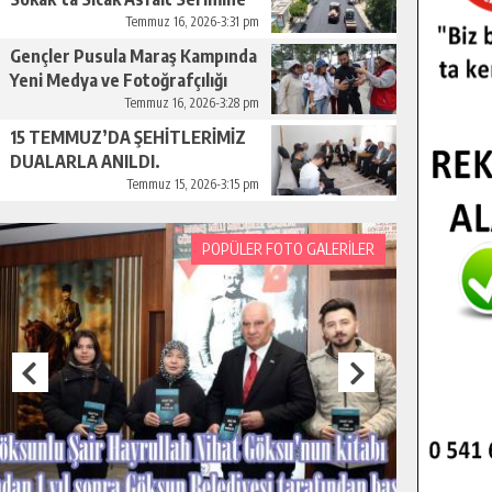
Başladı.
Temmuz 16, 2026-3:31 pm
Gençler Pusula Maraş Kampında
Yeni Medya ve Fotoğrafçılığı
Keşfetti.
Temmuz 16, 2026-3:28 pm
15 TEMMUZ’DA ŞEHİTLERİMİZ
DUALARLA ANILDI.
Temmuz 15, 2026-3:15 pm
POPÜLER FOTO GALERİLER