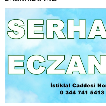
DA
GÖKSUN HAFIZLIK KIZ KUR’AN KURSU
ÖĞRENCILERINE DARENDE GEZISI.
GÜNLÜK HABER AKIŞI