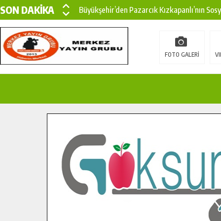
SON DAKİKA
Büyükşehir’den Pazarcık Kızkapanlı’nın Sos
Büyükşehir’den Pazarcık Kırsalına Modern Ul
Çin’den KSÜ’ye Uluslararası Başarı: Edinilen
FOTO GALERİ
VI
Büyükşehir, Türkoğlu Derebaşı Sokak’ta Sıca
Gençler Pusula Maraş Kampında Yeni Medya v
15 TEMMUZ’DA ŞEHİTLERİMİZ DUALARLA A
Büyükşehir, Göksun Kırsalında Ulaşım Konfor
İlçe Jandarma Komutanı Karakaya’dan Başkan
Bertiz’in Yeni Köprüsünde Sona Doğru.