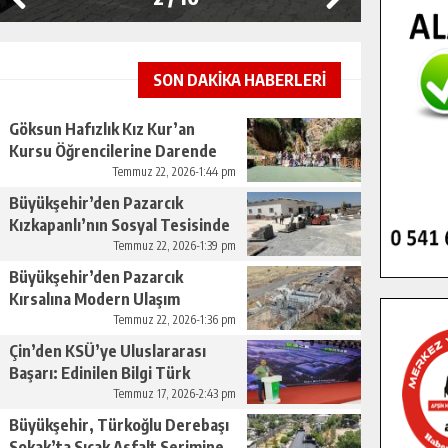
SON DAKİKA HABERLERİ
Göksun Hafızlık Kız Kur’an
Kursu Öğrencilerine Darende
Gezisi.
Temmuz 22, 2026-1:44 pm
Büyükşehir’den Pazarcık
Kızkapanlı’nın Sosyal Tesisinde
Çevre Düzenlemesi.
Temmuz 22, 2026-1:39 pm
Büyükşehir’den Pazarcık
Kırsalına Modern Ulaşım
Yatırımı.
Temmuz 22, 2026-1:36 pm
Çin’den KSÜ’ye Uluslararası
Başarı: Edinilen Bilgi Türk
Tarımına Katkı Sağlayacak.
Temmuz 17, 2026-2:43 pm
Büyükşehir, Türkoğlu Derebaşı
Sokak’ta Sıcak Asfalt Serimine