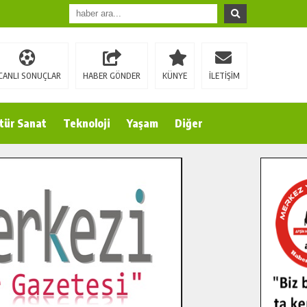
CANLI SONUÇLAR
HABER GÖNDER
KÜNYE
İLETİŞİM
tür Sanat
Teknoloji
Yaşam
Diğer