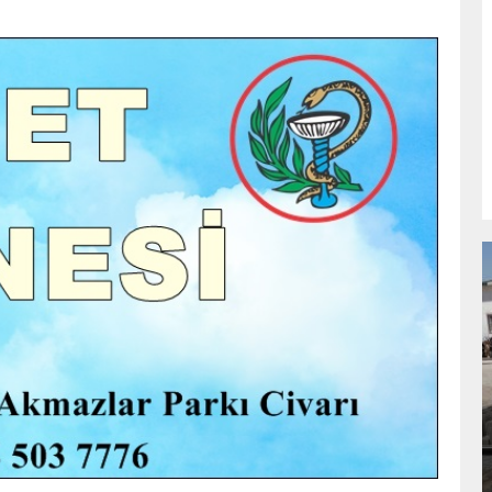
NDA
GÖKSUN HAFIZLIK KIZ KUR’AN KURSU
ÖĞRENCILERINE DARENDE GEZISI.
GÜNLÜK HABER AKIŞI