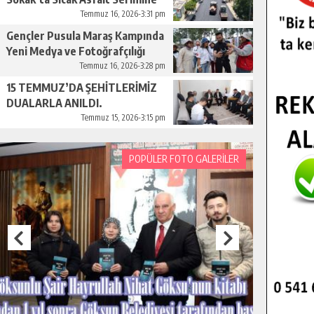
Başladı.
Temmuz 16, 2026-3:31 pm
Gençler Pusula Maraş Kampında
Yeni Medya ve Fotoğrafçılığı
Keşfetti.
Temmuz 16, 2026-3:28 pm
15 TEMMUZ’DA ŞEHİTLERİMİZ
DUALARLA ANILDI.
Temmuz 15, 2026-3:15 pm
POPÜLER FOTO GALERİLER