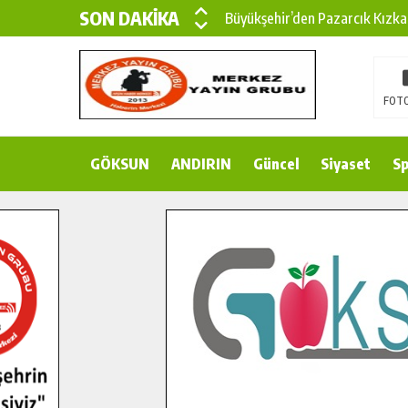
SON DAKİKA
Büyükşehir’den Pazarcık Kızka
Büyükşehir’den Pazarcık Kırsal
Çin’den KSÜ’ye Uluslararası Baş
FOTO
Büyükşehir, Türkoğlu Derebaşı 
GÖKSUN
ANDIRIN
Gençler Pusula Maraş Kampında
Güncel
Siyaset
Sp
15 TEMMUZ’DA ŞEHİTLERİMİZ
Büyükşehir, Göksun Kırsalında 
İlçe Jandarma Komutanı Karaka
Bertiz’in Yeni Köprüsünde Son