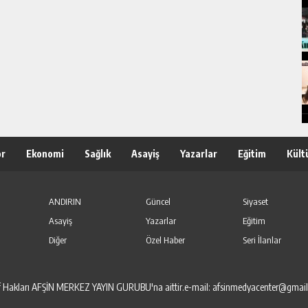
or
Ekonomi
Sağlık
Asayiş
Yazarlar
Eğitim
Kült
ANDIRIN
Güncel
Siyaset
Asayiş
Yazarlar
Eğitim
Diğer
Özel Haber
Seri İlanlar
elif Hakları AFŞİN MERKEZ YAYIN GURUBU'na aittir.e-mail: afsinmedyacenter@gmai