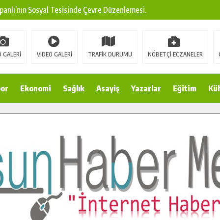
panlı’nın Sosyal Tesisinde Çevre Düzenlemesi.
ına Modern Ulaşım Yatırımı.
arı: Edinilen Bilgi Türk Tarımına Katkı Sağlayacak.
 GALERİ
VIDEO GALERİ
TRAFİK DURUMU
NÖBETÇİ ECZANELER
Sokak’ta Sıcak Asfalt Serimine Başladı.
 Yeni Medya ve Fotoğrafçılığı Keşfetti.
or
Ekonomi
Sağlık
Asayiş
Yazarlar
Eğitim
Kül
 DUALARLA ANILDI.
Ulaşım Konforunu Yükseltiyor.
ya’dan Başkan Cüce’ye Veda Ziyareti.
a Doğru.