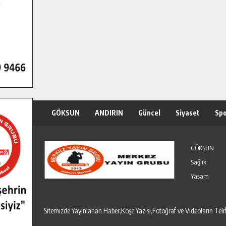
GÖKSUN
ANDIRIN
Güncel
Siyaset
Sp
Özel Haber
Seri İlanlar
GÖKSUN
Sağlık
Yaşam
Sitemizde Yayınlanan Haber,Köşe Yazısı,Fotoğraf ve Videoların T