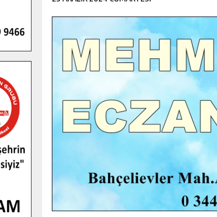
GENÇLER PUSULA MARAŞ KAMPI
YENI MEDYA VE FOTOĞRAFÇILIĞI
KEŞFETTI.
GÜNLÜK HABER AKIŞI