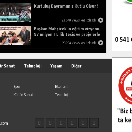
Kurtuluş Bayramımız Kutlu Olsun!
23.670 views kez izlendi
Başkan Mahçiçek’in eğitim vizyonu,
97 milyon TL’lik tesis ve projelerle
birleşti, gençlere umut oldu.
23.284 views kez izlendi
ür Sanat
Teknoloji
Yaşam
Diğer
Spor
Ekonomi
Kültür Sanat
Teknoloji
l.com