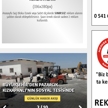
(336x280px)
Anasayfa Sağ Bloka Esnek veya Sabit ölçülerde
SINIRSIZ
reklam alanını
şablon olarak ekleyebilirsiniz. Şuan örnek olarak sadece 2 reklam
kullanıldı.
BÜYÜKŞEHIR’DEN PAZARCIK
BÜYÜKŞ
KIZKAPANLI’NIN SOSYAL TESISINDE
MODERN
ÇEVRE DÜZENLEMESI.
GÜNLÜK HABER AKIŞI
2
/
10