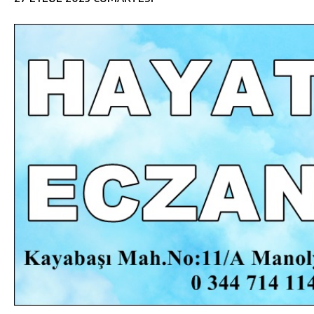
DA
GÖKSUN HAFIZLIK KIZ KUR’AN KURSU
ÖĞRENCILERINE DARENDE GEZISI.
GÜNLÜK HABER AKIŞI