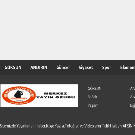
GÖKSUN
ANDIRIN
Güncel
Siyaset
Spor
Ekonom
Özel Haber
Seri İlanlar
GÖKSUN
AN
Sağlık
As
Yaşam
Diğ
Sitemizde Yayınlanan Haber,Köşe Yazısı,Fotoğraf ve Videoların Telif Hakları AF