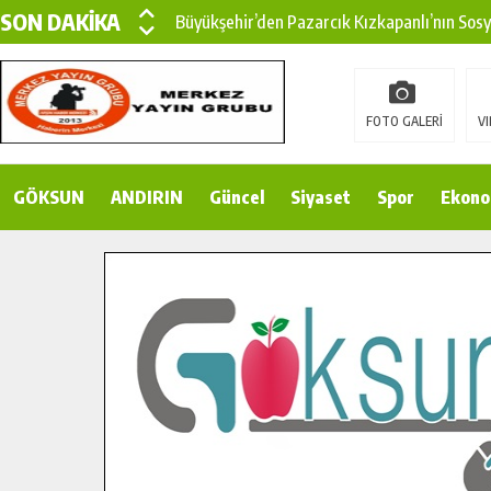
SON DAKİKA
Büyükşehir’den Pazarcık Kızkapanlı’nın Sos
Büyükşehir’den Pazarcık Kırsalına Modern Ul
Çin’den KSÜ’ye Uluslararası Başarı: Edinilen
FOTO GALERİ
VI
Büyükşehir, Türkoğlu Derebaşı Sokak’ta Sıca
GÖKSUN
ANDIRIN
Gençler Pusula Maraş Kampında Yeni Medya v
Güncel
Siyaset
Spor
Ekono
15 TEMMUZ’DA ŞEHİTLERİMİZ DUALARLA A
Büyükşehir, Göksun Kırsalında Ulaşım Konfor
İlçe Jandarma Komutanı Karakaya’dan Başkan
Bertiz’in Yeni Köprüsünde Sona Doğru.