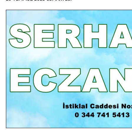
DA
GÖKSUN HAFIZLIK KIZ KUR’AN KURSU
ÖĞRENCILERINE DARENDE GEZISI.
GÜNLÜK HABER AKIŞI