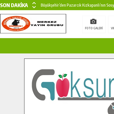
SON DAKİKA
Büyükşehir’den Pazarcık Kızkapanlı’nın Sos
Büyükşehir’den Pazarcık Kırsalına Modern Ul
Çin’den KSÜ’ye Uluslararası Başarı: Edinilen
FOTO GALERİ
VI
Büyükşehir, Türkoğlu Derebaşı Sokak’ta Sıca
Gençler Pusula Maraş Kampında Yeni Medya v
15 TEMMUZ’DA ŞEHİTLERİMİZ DUALARLA A
Büyükşehir, Göksun Kırsalında Ulaşım Konfor
İlçe Jandarma Komutanı Karakaya’dan Başkan
Bertiz’in Yeni Köprüsünde Sona Doğru.