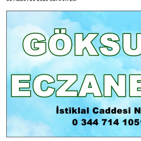
DA
GÖKSUN HAFIZLIK KIZ KUR’AN KURSU
ÖĞRENCILERINE DARENDE GEZISI.
GÜNLÜK HABER AKIŞI