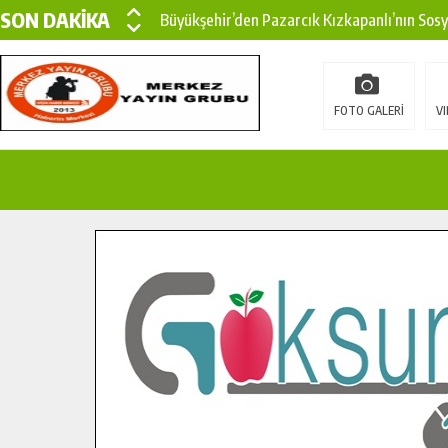
SON DAKİKA
Büyükşehir’den Pazarcık Kızkapanlı’nın Sos
Büyükşehir’den Pazarcık Kırsalına Modern Ul
Çin’den KSÜ’ye Uluslararası Başarı: Edinilen
FOTO GALERİ
VI
Büyükşehir, Türkoğlu Derebaşı Sokak’ta Sıca
Gençler Pusula Maraş Kampında Yeni Medya v
15 TEMMUZ’DA ŞEHİTLERİMİZ DUALARLA A
Büyükşehir, Göksun Kırsalında Ulaşım Konfor
İlçe Jandarma Komutanı Karakaya’dan Başkan
Bertiz’in Yeni Köprüsünde Sona Doğru.