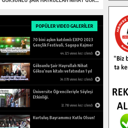
POPÜLER VIDEO GALERİLER
70 bini aşkın katılımlı EXPO 2023
Gençlik Festivali, Sagopa Kajmer
konseri ile son buldu.
44.325 views kez izlendi
Göksunlu Şair Hayrullah Nihat
Göksu’nun kitabı vefatından 1 yıl
sonra Göksun Belediyesi tarafından
34.078 views kez izlendi
basıldı.
Üniversite Öğrencileriyle Söyleşi
Etkinliği.
32.718 views kez izlendi
Kurtuluş Bayramımız Kutlu Olsun!