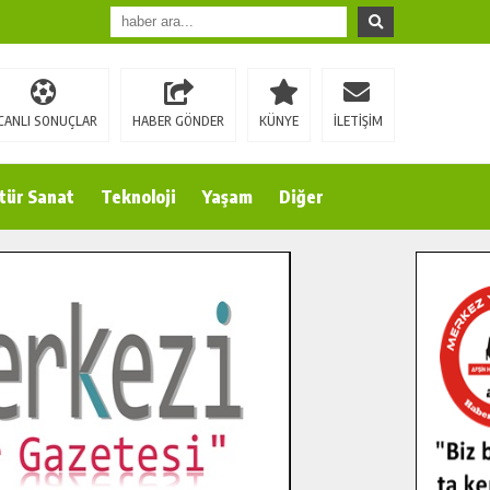
CANLI SONUÇLAR
HABER GÖNDER
KÜNYE
İLETİŞİM
tür Sanat
Teknoloji
Yaşam
Diğer