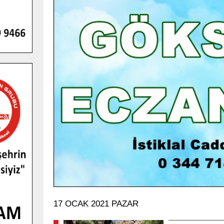
GENÇLER PUSULA MARAŞ KAMPI
YENI MEDYA VE FOTOĞRAFÇILIĞI
KEŞFETTI.
GÜNLÜK HABER AKIŞI
17 OCAK 2021 PAZAR