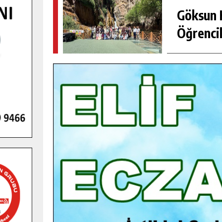
Göksun H
Öğrencil