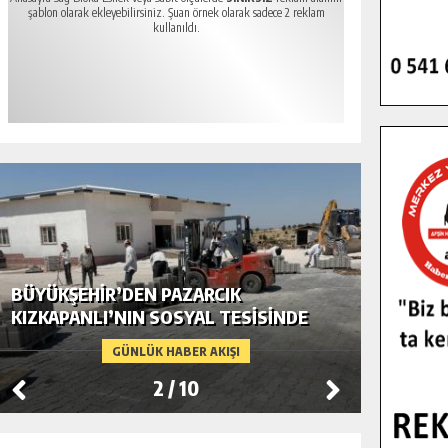
şablon olarak ekleyebilirsiniz. Şuan örnek olarak sadece 2 reklam
kullanıldı.
BÜYÜKŞEHIR’DEN PAZARCIK
BÜYÜKŞ
KIZKAPANLI’NIN SOSYAL TESISINDE
MODERN
ÇEVRE DÜZENLEMESI.
GÜNLÜK HABER AKIŞI
2
/
10