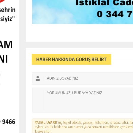
HABER HAKKINDA GÖRÜŞ BELİRT
YASAL UYARI!
Suç teşkil edecek, yasadışı, tehditkar, rahatsız edici, 
aykırı, kişilik haklarına zarar verici ya da benzeri niteliklerde içerikl
kişiye aittir.