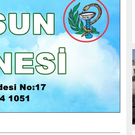
NDA
GÖKSUN HAFIZLIK KIZ KUR’AN KURSU
ÖĞRENCILERINE DARENDE GEZISI.
GÜNLÜK HABER AKIŞI