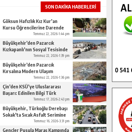
SON DAKİKA HABERLERİ
Göksun Hafızlık Kız Kur’an
Kursu Öğrencilerine Darende
Gezisi.
Temmuz 22, 2026-1:44 pm
Büyükşehir’den Pazarcık
Kızkapanlı’nın Sosyal Tesisinde
Çevre Düzenlemesi.
Temmuz 22, 2026-1:39 pm
Büyükşehir’den Pazarcık
Kırsalına Modern Ulaşım
Yatırımı.
Temmuz 22, 2026-1:36 pm
Çin’den KSÜ’ye Uluslararası
Başarı: Edinilen Bilgi Türk
Tarımına Katkı Sağlayacak.
Temmuz 17, 2026-2:43 pm
Büyükşehir, Türkoğlu Derebaşı
Sokak’ta Sıcak Asfalt Serimine
Başladı.
Temmuz 16, 2026-3:31 pm
Gençler Pusula Maraş Kampında