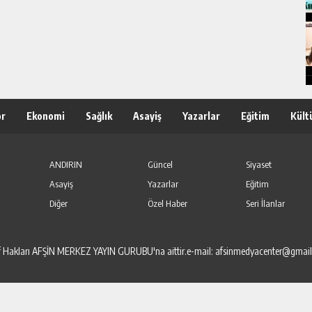
or
Ekonomi
Sağlık
Asayiş
Yazarlar
Eğitim
Kült
ANDIRIN
Güncel
Siyaset
Asayiş
Yazarlar
Eğitim
Diğer
Özel Haber
Seri İlanlar
elif Hakları AFŞİN MERKEZ YAYIN GURUBU'na aittir.e-mail: afsinmedyacenter@gmai