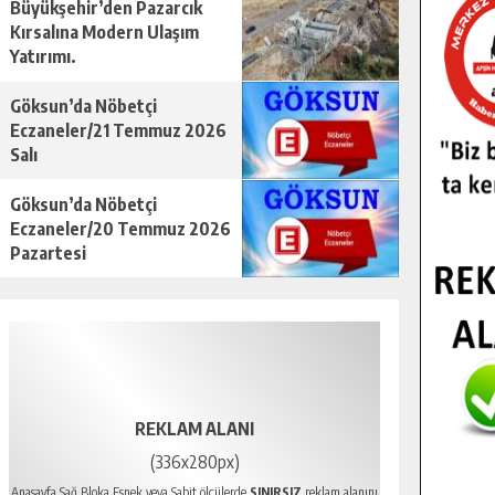
Büyükşehir’den Pazarcık
Kırsalına Modern Ulaşım
Yatırımı.
Göksun’da Nöbetçi
Eczaneler/21 Temmuz 2026
Salı
Göksun’da Nöbetçi
Eczaneler/20 Temmuz 2026
Pazartesi
REKLAM ALANI
(336x280px)
Anasayfa Sağ Bloka Esnek veya Sabit ölçülerde
SINIRSIZ
reklam alanını