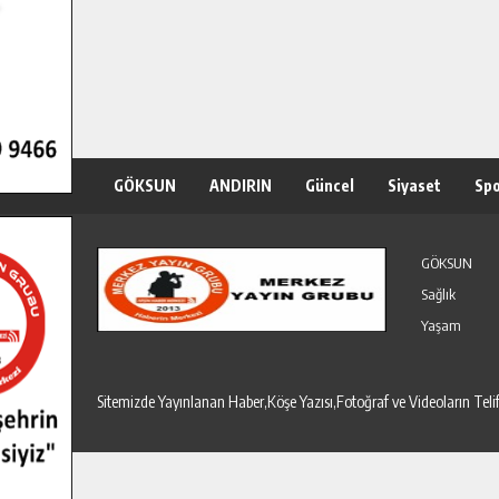
GÖKSUN
ANDIRIN
Güncel
Siyaset
Sp
Özel Haber
Seri İlanlar
GÖKSUN
Sağlık
Yaşam
Sitemizde Yayınlanan Haber,Köşe Yazısı,Fotoğraf ve Videoların T