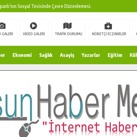
panlı’nın Sosyal Tesisinde Çevre Düzenlemesi.
ına Modern Ulaşım Yatırımı.
arı: Edinilen Bilgi Türk Tarımına Katkı Sağlayacak.
 GALERİ
VIDEO GALERİ
TRAFİK DURUMU
NÖBETÇİ ECZANELER
Sokak’ta Sıcak Asfalt Serimine Başladı.
 Yeni Medya ve Fotoğrafçılığı Keşfetti.
or
Ekonomi
Sağlık
Asayiş
Yazarlar
Eğitim
Kül
 DUALARLA ANILDI.
Ulaşım Konforunu Yükseltiyor.
ya’dan Başkan Cüce’ye Veda Ziyareti.
a Doğru.