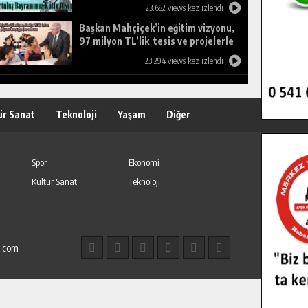
23.682 views kez izlendi
Başkan Mahçiçek’in eğitim vizyonu,
97 milyon TL’lik tesis ve projelerle
birleşti, gençlere umut oldu.
23.294 views kez izlendi
ür Sanat
Teknoloji
Yaşam
Diğer
Spor
Ekonomi
Kültür Sanat
Teknoloji
l.com