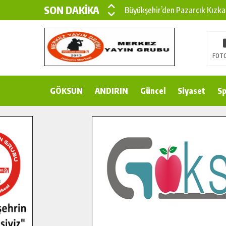
SON DAKİKA
Büyükşehir’den Pazarcık Kızka
Büyükşehir’den Pazarcık Kırsal
Çin’den KSÜ’ye Uluslararası Baş
FOTO
Büyükşehir, Türkoğlu Derebaşı 
GÖKSUN
ANDIRIN
Gençler Pusula Maraş Kampında
Güncel
Siyaset
Sp
15 TEMMUZ’DA ŞEHİTLERİMİZ
Büyükşehir, Göksun Kırsalında 
İlçe Jandarma Komutanı Karaka
Bertiz’in Yeni Köprüsünde Son