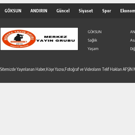
GÖKSUN
ANDIRIN
Güncel
Siyaset
Spor
Ekonom
Özel Haber
Seri İlanlar
GÖKSUN
AN
Sağlık
As
Yaşam
Diğ
Sitemizde Yayınlanan Haber,Köşe Yazısı,Fotoğraf ve Videoların Telif Hakları AF