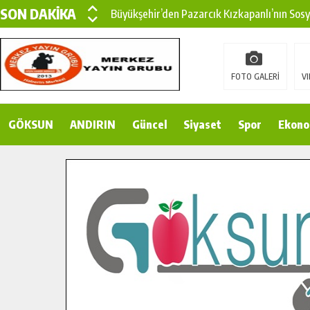
SON DAKİKA
Büyükşehir’den Pazarcık Kızkapanlı’nın Sos
Büyükşehir’den Pazarcık Kırsalına Modern Ul
Çin’den KSÜ’ye Uluslararası Başarı: Edinilen
FOTO GALERİ
VI
Büyükşehir, Türkoğlu Derebaşı Sokak’ta Sıca
GÖKSUN
ANDIRIN
Gençler Pusula Maraş Kampında Yeni Medya v
Güncel
Siyaset
Spor
Ekono
15 TEMMUZ’DA ŞEHİTLERİMİZ DUALARLA A
Büyükşehir, Göksun Kırsalında Ulaşım Konfor
İlçe Jandarma Komutanı Karakaya’dan Başkan
Bertiz’in Yeni Köprüsünde Sona Doğru.