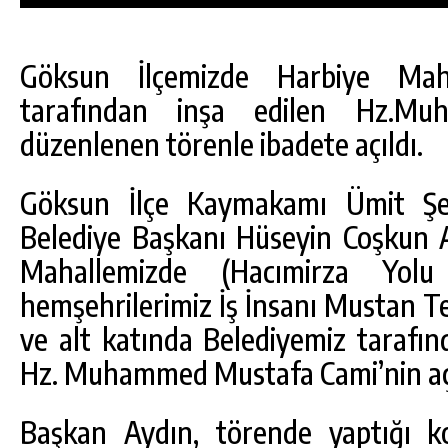
Göksun İlçemizde Harbiye Mahal
tarafından inşa edilen Hz.M
düzenlenen törenle ibadete açıldı.
Göksun İlçe Kaymakamı Ümit Ş
Belediye Başkanı Hüseyin Coşkun Ay
Mahallemizde (Hacımirza Yolu
hemşehrilerimiz İş İnsanı Mustan Te
ve alt katında Belediyemiz tarafın
DA
GÖKSUN HAFIZLIK KIZ KUR’AN KURSU
Hz. Muhammed Mustafa Cami’nin açıl
ÖĞRENCILERINE DARENDE GEZISI.
GÜNLÜK HABER AKIŞI
Başkan Aydın, törende yaptığı k