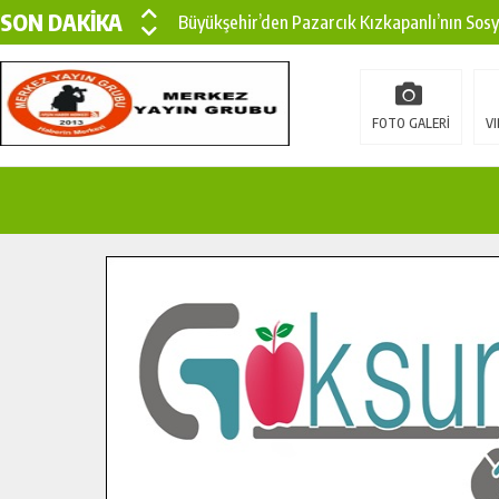
SON DAKİKA
Büyükşehir’den Pazarcık Kızkapanlı’nın Sos
Büyükşehir’den Pazarcık Kırsalına Modern Ul
Çin’den KSÜ’ye Uluslararası Başarı: Edinilen
FOTO GALERİ
VI
Büyükşehir, Türkoğlu Derebaşı Sokak’ta Sıca
Gençler Pusula Maraş Kampında Yeni Medya v
15 TEMMUZ’DA ŞEHİTLERİMİZ DUALARLA A
Büyükşehir, Göksun Kırsalında Ulaşım Konfor
İlçe Jandarma Komutanı Karakaya’dan Başkan
Bertiz’in Yeni Köprüsünde Sona Doğru.