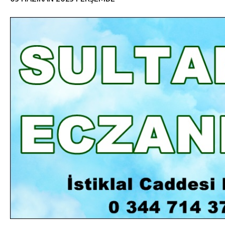
DA
GÖKSUN HAFIZLIK KIZ KUR’AN KURSU
ÖĞRENCILERINE DARENDE GEZISI.
GÜNLÜK HABER AKIŞI