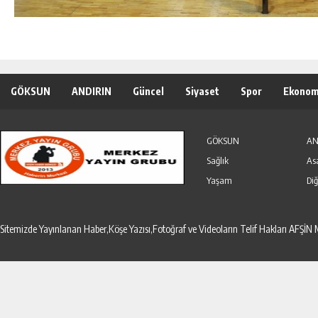
GÖKSUN
ANDIRIN
Güncel
Siyaset
Spor
Ekonom
Özel Haber
Seri İlanlar
GÖKSUN
AN
Sağlık
As
Yaşam
Diğ
Sitemizde Yayınlanan Haber,Köşe Yazısı,Fotoğraf ve Videoların Telif Hakları AF