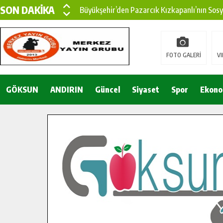
SON DAKİKA
Büyükşehir’den Pazarcık Kızkapanlı’nın Sos
Büyükşehir’den Pazarcık Kırsalına Modern Ul
Çin’den KSÜ’ye Uluslararası Başarı: Edinilen
FOTO GALERİ
VI
Büyükşehir, Türkoğlu Derebaşı Sokak’ta Sıca
GÖKSUN
ANDIRIN
Gençler Pusula Maraş Kampında Yeni Medya v
Güncel
Siyaset
Spor
Ekono
15 TEMMUZ’DA ŞEHİTLERİMİZ DUALARLA A
Büyükşehir, Göksun Kırsalında Ulaşım Konfor
İlçe Jandarma Komutanı Karakaya’dan Başkan
Bertiz’in Yeni Köprüsünde Sona Doğru.