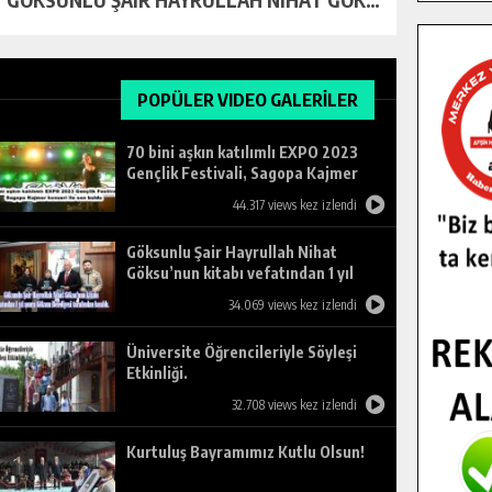
POPÜLER VIDEO GALERİLER
70 bini aşkın katılımlı EXPO 2023
Gençlik Festivali, Sagopa Kajmer
konseri ile son buldu.
44.317 views kez izlendi
Göksunlu Şair Hayrullah Nihat
Göksu’nun kitabı vefatından 1 yıl
sonra Göksun Belediyesi tarafından
34.069 views kez izlendi
basıldı.
Üniversite Öğrencileriyle Söyleşi
Etkinliği.
32.708 views kez izlendi
Kurtuluş Bayramımız Kutlu Olsun!