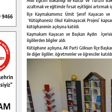
Milli Eğitim Bakanlığı ile Kültür ve Turizm Baka
azaltmak ve eğitimde fırsat eşitliğini artırmak i
İlçe Kaymakamımız Ümit Şeref Kayacan ve 
‘Kütüphanesiz Okul Kalmayacak Projesi’ kaps
kütüphanenin açılışına katıldı.
Kaymakam Kayacan ve Başkan Aydın İçerisin
ilgililerden bilgiler aldı.
Kütüphane açılışına, AK Parti Göksun İlçe Başka
ile diğer ilgililer, öğretmenler ve öğrenciler katıldı
GENÇLER PUSULA MARAŞ KAMPI
YENI MEDYA VE FOTOĞRAFÇILIĞI
KEŞFETTI.
GÜNLÜK HABER AKIŞI