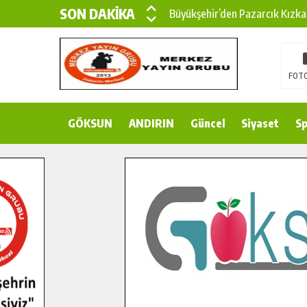
SON DAKİKA
Büyükşehir’den Pazarcık Kızka
Büyükşehir’den Pazarcık Kırsal
Çin’den KSÜ’ye Uluslararası Baş
FOTO
Büyükşehir, Türkoğlu Derebaşı 
GÖKSUN
ANDIRIN
Gençler Pusula Maraş Kampında
Güncel
Siyaset
Sp
15 TEMMUZ’DA ŞEHİTLERİMİZ
Büyükşehir, Göksun Kırsalında 
İlçe Jandarma Komutanı Karaka
Bertiz’in Yeni Köprüsünde Son