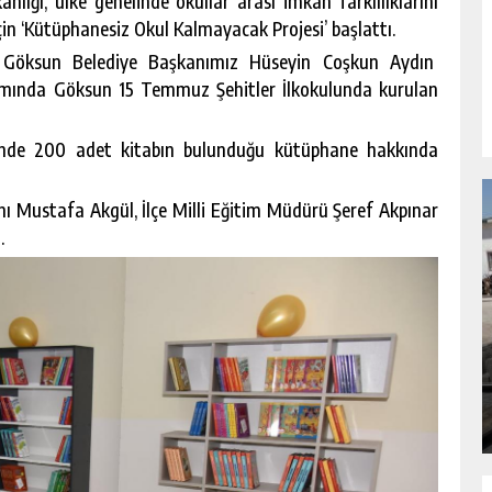
nlığı, ülke genelinde okullar arası imkân farklılıklarını
çin ‘Kütüphanesiz Okul Kalmayacak Projesi’ başlattı.
Göksun Belediye Başkanımız Hüseyin Coşkun Aydın
amında Göksun 15 Temmuz Şehitler İlkokulunda kurulan
de 200 adet kitabın bulunduğu kütüphane hakkında
nı Mustafa Akgül, İlçe Milli Eğitim Müdürü Şeref Akpınar
.
NDA
GÖKSUN HAFIZLIK KIZ KUR’AN KURSU
ÖĞRENCILERINE DARENDE GEZISI.
GÜNLÜK HABER AKIŞI