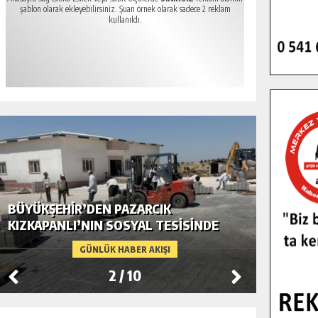
şablon olarak ekleyebilirsiniz. Şuan örnek olarak sadece 2 reklam
kullanıldı.
BÜYÜKŞEHIR’DEN PAZARCIK
BÜYÜKŞ
KIZKAPANLI’NIN SOSYAL TESISINDE
MODERN
ÇEVRE DÜZENLEMESI.
GÜNLÜK HABER AKIŞI
3
/
10