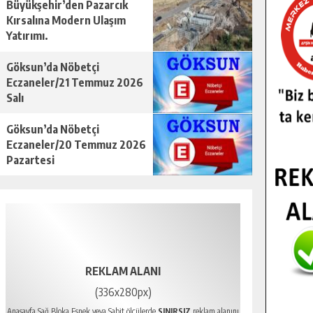
Büyükşehir’den Pazarcık
Kırsalına Modern Ulaşım
Yatırımı.
Göksun’da Nöbetçi
Eczaneler/21 Temmuz 2026
Salı
Göksun’da Nöbetçi
Eczaneler/20 Temmuz 2026
Pazartesi
REKLAM ALANI
(336x280px)
Anasayfa Sağ Bloka Esnek veya Sabit ölçülerde
SINIRSIZ
reklam alanını