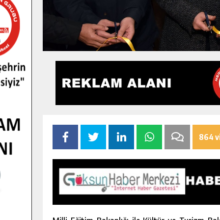
864 v