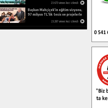
23.673 views kez izlendi
Başkan Mahçiçek’in eğitim vizyonu,
97 milyon TL’lik tesis ve projelerle
birleşti, gençlere umut oldu.
23.287 views kez izlendi