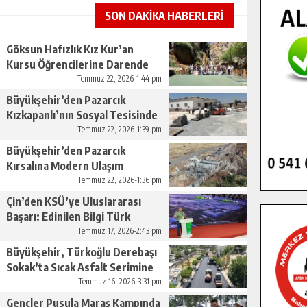
SON DAKİKA HABERLERİ
Göksun Hafızlık Kız Kur’an
Kursu Öğrencilerine Darende
Gezisi.
Temmuz 22, 2026-1:44 pm
Büyükşehir’den Pazarcık
Kızkapanlı’nın Sosyal Tesisinde
Çevre Düzenlemesi.
Temmuz 22, 2026-1:39 pm
Büyükşehir’den Pazarcık
Kırsalına Modern Ulaşım
Yatırımı.
Temmuz 22, 2026-1:36 pm
Çin’den KSÜ’ye Uluslararası
Başarı: Edinilen Bilgi Türk
Tarımına Katkı Sağlayacak.
Temmuz 17, 2026-2:43 pm
Büyükşehir, Türkoğlu Derebaşı
Sokak’ta Sıcak Asfalt Serimine
Başladı.
Temmuz 16, 2026-3:31 pm
Gençler Pusula Maraş Kampında