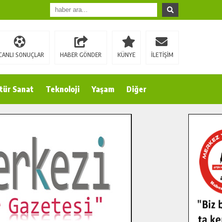
CANLI SONUÇLAR
HABER GÖNDER
KÜNYE
İLETİŞİM
tür Sanat
Teknoloji
Yaşam
Diğer