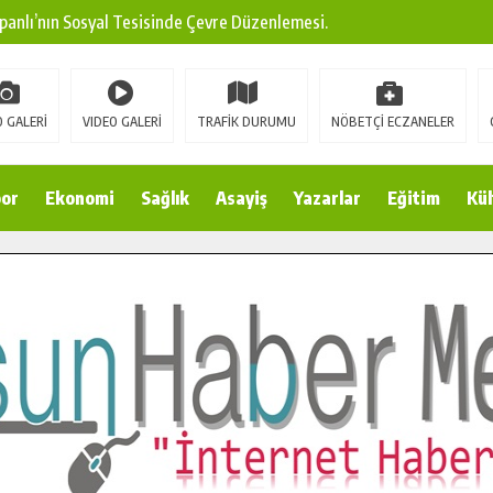
panlı’nın Sosyal Tesisinde Çevre Düzenlemesi.
ına Modern Ulaşım Yatırımı.
arı: Edinilen Bilgi Türk Tarımına Katkı Sağlayacak.
 GALERİ
VIDEO GALERİ
TRAFİK DURUMU
NÖBETÇİ ECZANELER
Sokak’ta Sıcak Asfalt Serimine Başladı.
 Yeni Medya ve Fotoğrafçılığı Keşfetti.
or
Ekonomi
Sağlık
Asayiş
Yazarlar
Eğitim
Kül
 DUALARLA ANILDI.
Ulaşım Konforunu Yükseltiyor.
ya’dan Başkan Cüce’ye Veda Ziyareti.
a Doğru.