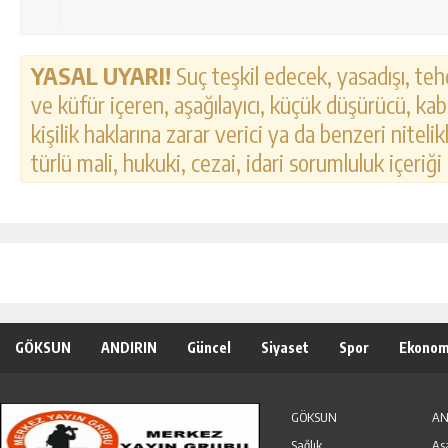
YASAL UYARI!
Suç teşkil edecek, yasadışı, tehd
ve küfür içeren, aşağılayıcı, küçük düşürücü, kab
kişilik haklarına zarar verici ya da benzeri nitel
türlü mali, hukuki, cezai, idari sorumluluk içeriği
GÖKSUN
ANDIRIN
Güncel
Siyaset
Spor
Ekonom
Özel Haber
Seri İlanlar
GÖKSUN
AN
Sağlık
As