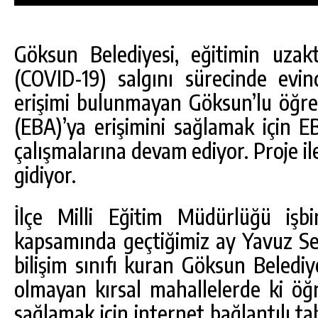
Göksun Belediyesi, eğitimin uzak
(COVID-19) salgını sürecinde evin
erişimi bulunmayan Göksun’lu öğren
(EBA)’ya erişimini sağlamak için
çalışmalarına devam ediyor. Proje i
gidiyor.
İlçe Milli Eğitim Müdürlüğü işbi
kapsamında geçtiğimiz ay Yavuz Se
DA
GÖKSUN HAFIZLIK KIZ KUR’AN KURSU
bilişim sınıfı kuran Göksun Belediyes
ÖĞRENCILERINE DARENDE GEZISI.
olmayan kırsal mahallelerde ki öğr
GÜNLÜK HABER AKIŞI
sağlamak için internet bağlantılı tab