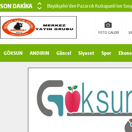
SON DAKİKA
Büyükşehir’den Pazarcık Kızkapanlı’nın Sos
Büyükşehir’den Pazarcık Kırsalına Modern Ul
Çin’den KSÜ’ye Uluslararası Başarı: Edinilen
FOTO GALERİ
VI
Büyükşehir, Türkoğlu Derebaşı Sokak’ta Sıca
GÖKSUN
ANDIRIN
Gençler Pusula Maraş Kampında Yeni Medya v
Güncel
Siyaset
Spor
Ekono
15 TEMMUZ’DA ŞEHİTLERİMİZ DUALARLA A
Büyükşehir, Göksun Kırsalında Ulaşım Konfor
İlçe Jandarma Komutanı Karakaya’dan Başkan
Bertiz’in Yeni Köprüsünde Sona Doğru.