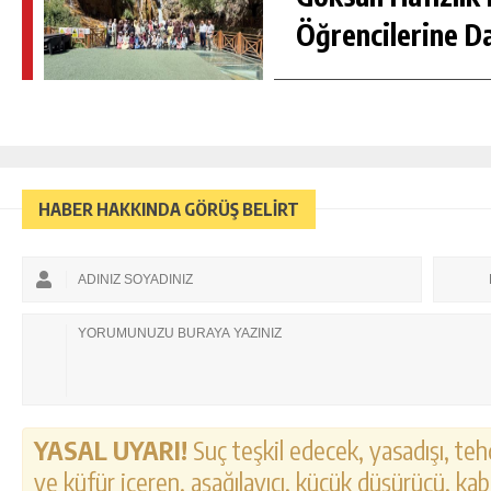
Öğrencilerine D
HABER HAKKINDA GÖRÜŞ BELİRT
YASAL UYARI!
Suç teşkil edecek, yasadışı, tehd
ve küfür içeren, aşağılayıcı, küçük düşürücü, kab