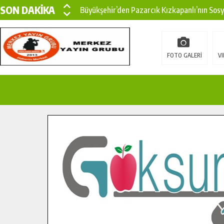
SON DAKİKA
Büyükşehir’den Pazarcık Kızkapanlı’nın Sos
Büyükşehir’den Pazarcık Kırsalına Modern Ul
Çin’den KSÜ’ye Uluslararası Başarı: Edinilen
FOTO GALERİ
VI
Büyükşehir, Türkoğlu Derebaşı Sokak’ta Sıca
Gençler Pusula Maraş Kampında Yeni Medya v
15 TEMMUZ’DA ŞEHİTLERİMİZ DUALARLA A
Büyükşehir, Göksun Kırsalında Ulaşım Konfor
İlçe Jandarma Komutanı Karakaya’dan Başkan
Bertiz’in Yeni Köprüsünde Sona Doğru.