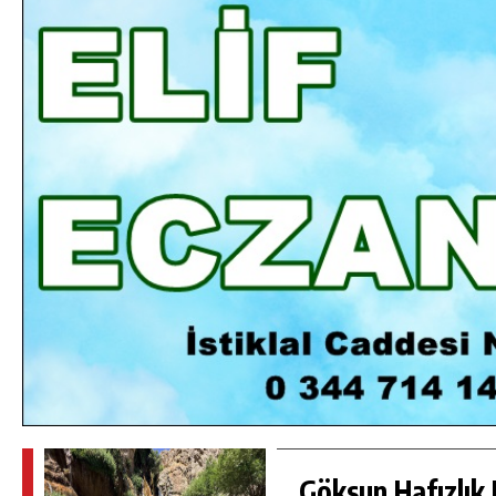
DA
GÖKSUN HAFIZLIK KIZ KUR’AN KURSU
ÖĞRENCILERINE DARENDE GEZISI.
GÜNLÜK HABER AKIŞI
Göksun Hafızlık 