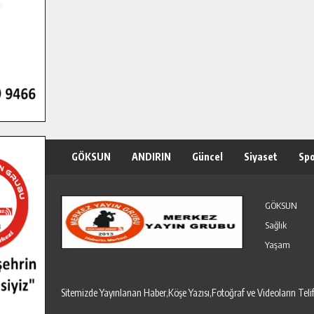
GÖKSUN
ANDIRIN
Güncel
Siyaset
Sp
Özel Haber
Seri İlanlar
GÖKSUN
Sağlık
Yaşam
Sitemizde Yayınlanan Haber,Köşe Yazısı,Fotoğraf ve Videoların T