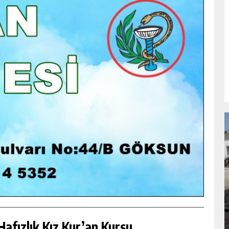
NDA
GÖKSUN HAFIZLIK KIZ KUR’AN KURSU
ÖĞRENCILERINE DARENDE GEZISI.
GÜNLÜK HABER AKIŞI
afızlık Kız Kur’an Kursu