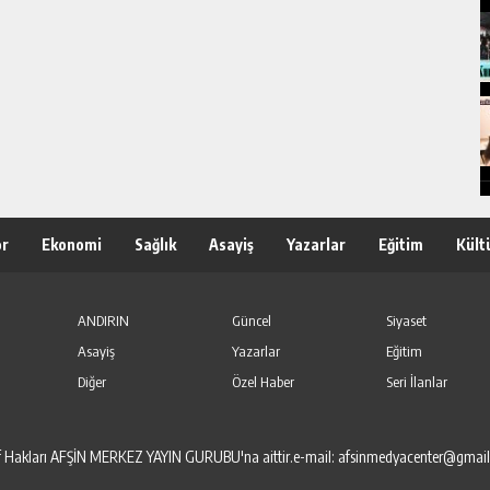
or
Ekonomi
Sağlık
Asayiş
Yazarlar
Eğitim
Kült
ANDIRIN
Güncel
Siyaset
Asayiş
Yazarlar
Eğitim
Diğer
Özel Haber
Seri İlanlar
elif Hakları AFŞİN MERKEZ YAYIN GURUBU'na aittir.e-mail: afsinmedyacenter@gmai