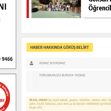
Öğrencil
HABER HAKKINDA GÖRÜŞ BELİRT
YASAL UYARI!
Suç teşkil edecek, yasadışı, tehditkar, rahatsız edici, 
aykırı, kişilik haklarına zarar verici ya da benzeri niteliklerde içerikl
kişiye aittir.