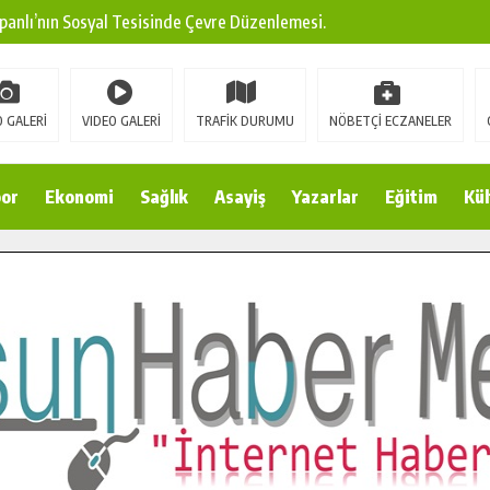
panlı’nın Sosyal Tesisinde Çevre Düzenlemesi.
ına Modern Ulaşım Yatırımı.
arı: Edinilen Bilgi Türk Tarımına Katkı Sağlayacak.
 GALERİ
VIDEO GALERİ
TRAFİK DURUMU
NÖBETÇİ ECZANELER
Sokak’ta Sıcak Asfalt Serimine Başladı.
 Yeni Medya ve Fotoğrafçılığı Keşfetti.
or
Ekonomi
Sağlık
Asayiş
Yazarlar
Eğitim
Kül
 DUALARLA ANILDI.
Ulaşım Konforunu Yükseltiyor.
ya’dan Başkan Cüce’ye Veda Ziyareti.
a Doğru.