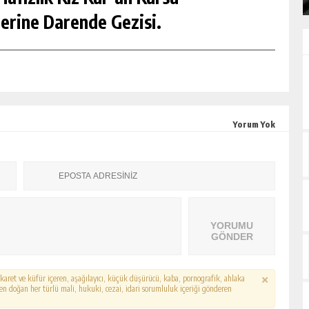
erine Darende Gezisi.
Yorum Yok
YORUMU
GÖNDER
hakaret ve küfür içeren, aşağılayıcı, küçük düşürücü, kaba, pornografik, ahlaka
erden doğan her türlü mali, hukuki, cezai, idari sorumluluk içeriği gönderen