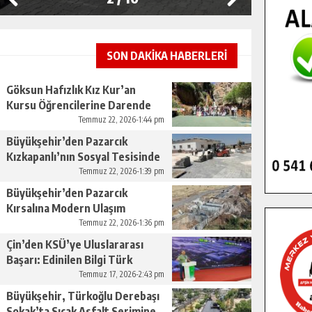
SON DAKİKA HABERLERİ
Göksun Hafızlık Kız Kur’an
Kursu Öğrencilerine Darende
Gezisi.
Temmuz 22, 2026-1:44 pm
Büyükşehir’den Pazarcık
Kızkapanlı’nın Sosyal Tesisinde
Çevre Düzenlemesi.
Temmuz 22, 2026-1:39 pm
Büyükşehir’den Pazarcık
Kırsalına Modern Ulaşım
Yatırımı.
Temmuz 22, 2026-1:36 pm
Çin’den KSÜ’ye Uluslararası
Başarı: Edinilen Bilgi Türk
Tarımına Katkı Sağlayacak.
Temmuz 17, 2026-2:43 pm
Büyükşehir, Türkoğlu Derebaşı
Sokak’ta Sıcak Asfalt Serimine