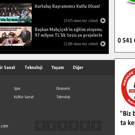
Kurtuluş Bayramımız Kutlu Olsun!
23.675 views kez izlendi
Başkan Mahçiçek’in eğitim vizyonu,
97 milyon TL’lik tesis ve projelerle
birleşti, gençlere umut oldu.
23.289 views kez izlendi
ür Sanat
Teknoloji
Yaşam
Diğer
Spor
Ekonomi
Kültür Sanat
Teknoloji
l.com