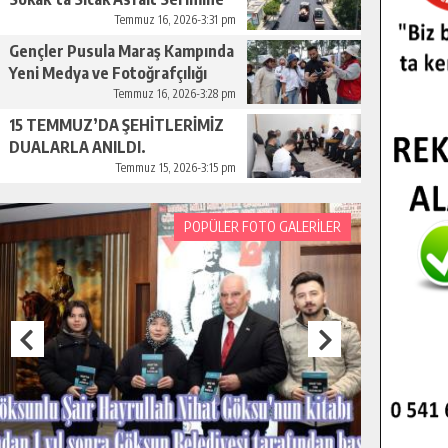
Başladı.
Temmuz 16, 2026-3:31 pm
Gençler Pusula Maraş Kampında
Yeni Medya ve Fotoğrafçılığı
Keşfetti.
Temmuz 16, 2026-3:28 pm
15 TEMMUZ’DA ŞEHİTLERİMİZ
DUALARLA ANILDI.
Temmuz 15, 2026-3:15 pm
POPÜLER FOTO GALERİLER