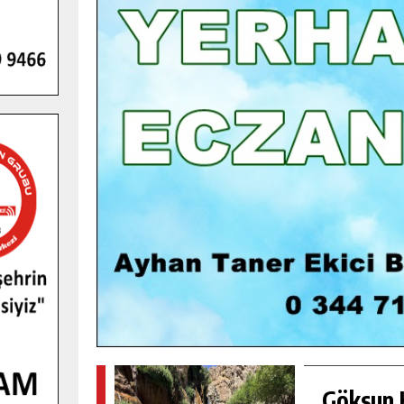
GENÇLER PUSULA MARAŞ KAMPI
YENI MEDYA VE FOTOĞRAFÇILIĞI
KEŞFETTI.
GÜNLÜK HABER AKIŞI
Göksun H