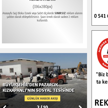
(336x280px)
Anasayfa Sağ Bloka Esnek veya Sabit ölçülerde
SINIRSIZ
reklam alanını
şablon olarak ekleyebilirsiniz. Şuan örnek olarak sadece 2 reklam
kullanıldı.
BÜYÜKŞEHIR’DEN PAZARCIK
BÜYÜKŞ
KIZKAPANLI’NIN SOSYAL TESISINDE
MODERN
ÇEVRE DÜZENLEMESI.
GÜNLÜK HABER AKIŞI
2
/
10