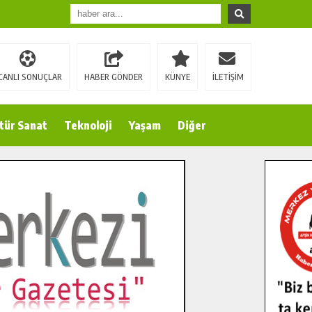
CANLI SONUÇLAR
HABER GÖNDER
KÜNYE
İLETİŞİM
tür Sanat
Teknoloji
Yaşam
Diğer