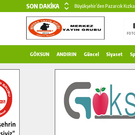
SON DAKİKA
Büyükşehir’den Pazarcık Kızka
Büyükşehir’den Pazarcık Kırsal
Çin’den KSÜ’ye Uluslararası Baş
FOTO
Büyükşehir, Türkoğlu Derebaşı 
GÖKSUN
ANDIRIN
Gençler Pusula Maraş Kampında
Güncel
Siyaset
Sp
15 TEMMUZ’DA ŞEHİTLERİMİZ
Büyükşehir, Göksun Kırsalında 
İlçe Jandarma Komutanı Karaka
Bertiz’in Yeni Köprüsünde Son