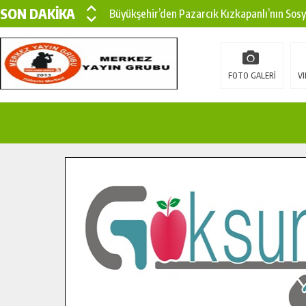
SON DAKİKA
Büyükşehir’den Pazarcık Kızkapanlı’nın Sos
Büyükşehir’den Pazarcık Kırsalına Modern Ul
Çin’den KSÜ’ye Uluslararası Başarı: Edinilen
FOTO GALERİ
VI
Büyükşehir, Türkoğlu Derebaşı Sokak’ta Sıca
Gençler Pusula Maraş Kampında Yeni Medya v
15 TEMMUZ’DA ŞEHİTLERİMİZ DUALARLA A
Büyükşehir, Göksun Kırsalında Ulaşım Konfor
İlçe Jandarma Komutanı Karakaya’dan Başkan
Bertiz’in Yeni Köprüsünde Sona Doğru.