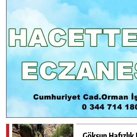
DA
GÖKSUN HAFIZLIK KIZ KUR’AN KURSU
ÖĞRENCILERINE DARENDE GEZISI.
GÜNLÜK HABER AKIŞI
Göksun Hafızlık 