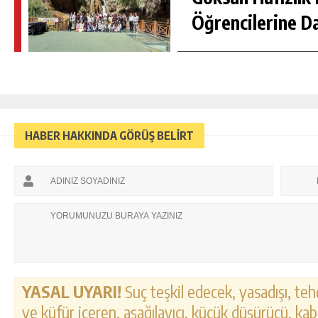
Öğrencilerine D
HABER HAKKINDA GÖRÜŞ BELİRT
YASAL UYARI!
Suç teşkil edecek, yasadışı, tehd
ve küfür içeren, aşağılayıcı, küçük düşürücü, kab