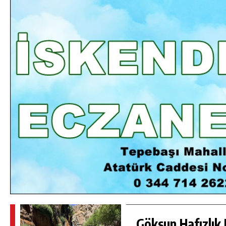
DA
GÖKSUN HAFIZLIK KIZ KUR’AN KURSU
ÖĞRENCILERINE DARENDE GEZISI.
GÜNLÜK HABER AKIŞI
Göksun Hafızlık 