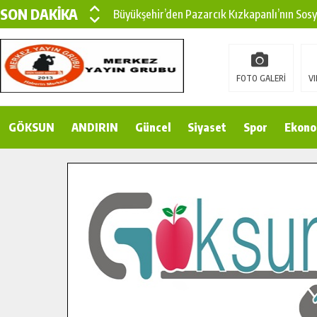
SON DAKİKA
Büyükşehir’den Pazarcık Kızkapanlı’nın Sos
Büyükşehir’den Pazarcık Kırsalına Modern Ul
Çin’den KSÜ’ye Uluslararası Başarı: Edinilen
FOTO GALERİ
VI
Büyükşehir, Türkoğlu Derebaşı Sokak’ta Sıca
GÖKSUN
ANDIRIN
Gençler Pusula Maraş Kampında Yeni Medya v
Güncel
Siyaset
Spor
Ekono
15 TEMMUZ’DA ŞEHİTLERİMİZ DUALARLA A
Büyükşehir, Göksun Kırsalında Ulaşım Konfor
İlçe Jandarma Komutanı Karakaya’dan Başkan
Bertiz’in Yeni Köprüsünde Sona Doğru.