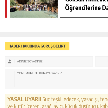
Öğrencilerine D
HABER HAKKINDA GÖRÜŞ BELİRT
YASAL UYARI!
Suç teşkil edecek, yasadışı, tehd
ve küfür içeren, aşağılayıcı, küçük düşürücü, kab