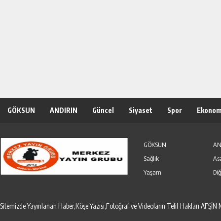
GÖKSUN
ANDIRIN
Güncel
Siyaset
Spor
Ekonom
Özel Haber
Seri İlanlar
GÖKSUN
AN
Sağlık
As
Yaşam
Diğ
Sitemizde Yayınlanan Haber,Köşe Yazısı,Fotoğraf ve Videoların Telif Hakları AF