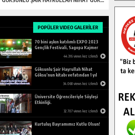
POPÜLER VIDEO GALERİLER
70 bini aşkın katılımlı EXPO 2023
Gençlik Festivali, Sagopa Kajmer
konseri ile son buldu.
44.316 views kez izlendi
Göksunlu Şair Hayrullah Nihat
Göksu’nun kitabı vefatından 1 yıl
sonra Göksun Belediyesi tarafından
34.068 views kez izlendi
basıldı.
Üniversite Öğrencileriyle Söyleşi
Etkinliği.
32.707 views kez izlendi
Kurtuluş Bayramımız Kutlu Olsun!