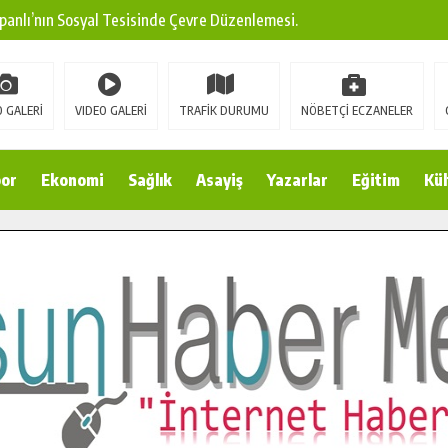
panlı’nın Sosyal Tesisinde Çevre Düzenlemesi.
ına Modern Ulaşım Yatırımı.
arı: Edinilen Bilgi Türk Tarımına Katkı Sağlayacak.
 GALERİ
VIDEO GALERİ
TRAFİK DURUMU
NÖBETÇİ ECZANELER
Sokak’ta Sıcak Asfalt Serimine Başladı.
 Yeni Medya ve Fotoğrafçılığı Keşfetti.
or
Ekonomi
Sağlık
Asayiş
Yazarlar
Eğitim
Kül
 DUALARLA ANILDI.
Ulaşım Konforunu Yükseltiyor.
ya’dan Başkan Cüce’ye Veda Ziyareti.
a Doğru.