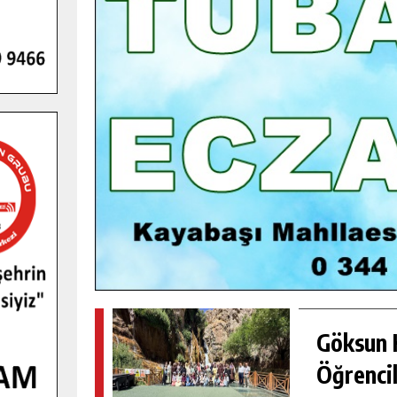
GENÇLER PUSULA MARAŞ KAMPI
YENI MEDYA VE FOTOĞRAFÇILIĞI
KEŞFETTI.
GÜNLÜK HABER AKIŞI
Göksun H
Öğrencil