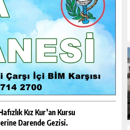
NDA
GÖKSUN HAFIZLIK KIZ KUR’AN KURSU
ÖĞRENCILERINE DARENDE GEZISI.
GÜNLÜK HABER AKIŞI
afızlık Kız Kur’an Kursu
erine Darende Gezisi.