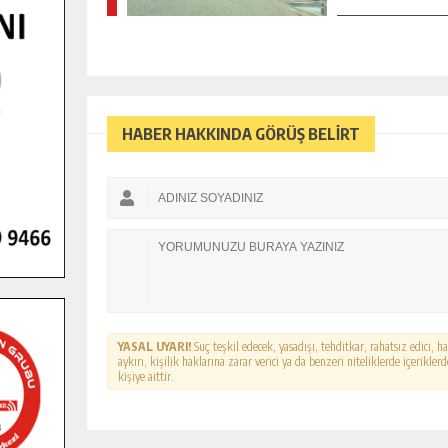
HABER HAKKINDA GÖRÜŞ BELİRT
YASAL UYARI!
Suç teşkil edecek, yasadışı, tehditkar, rahatsız edici, 
aykırı, kişilik haklarına zarar verici ya da benzeri niteliklerde içerikl
kişiye aittir.