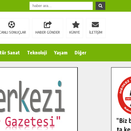
CANLI SONUÇLAR
HABER GÖNDER
KÜNYE
İLETİŞİM
tür Sanat
Teknoloji
Yaşam
Diğer