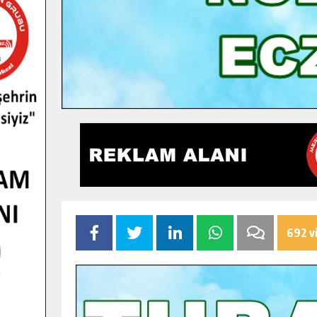
692 v