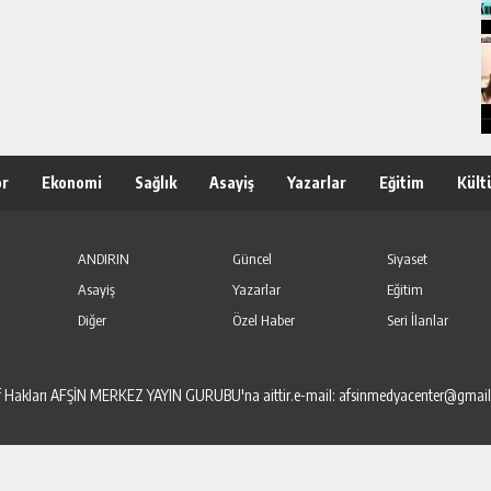
or
Ekonomi
Sağlık
Asayiş
Yazarlar
Eğitim
Kült
ANDIRIN
Güncel
Siyaset
Asayiş
Yazarlar
Eğitim
Diğer
Özel Haber
Seri İlanlar
elif Hakları AFŞİN MERKEZ YAYIN GURUBU'na aittir.e-mail: afsinmedyacenter@gmai