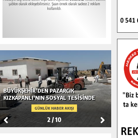
şablon olarak ekleyebilirsiniz. Şuan örnek olarak sadece 2 reklam
kullanıldı.
BÜYÜKŞEHIR’DEN PAZARCIK
BÜYÜKŞ
KIZKAPANLI’NIN SOSYAL TESISINDE
MODERN
ÇEVRE DÜZENLEMESI.
GÜNLÜK HABER AKIŞI
2
/
10