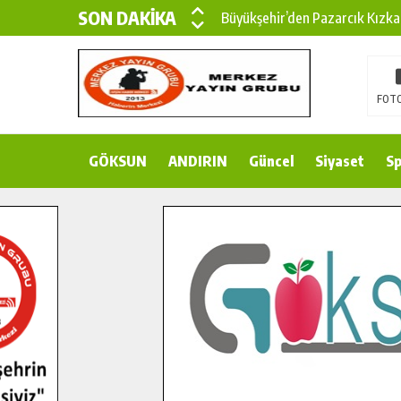
SON DAKİKA
Büyükşehir’den Pazarcık Kızka
Büyükşehir’den Pazarcık Kırsal
Çin’den KSÜ’ye Uluslararası Baş
FOTO
Büyükşehir, Türkoğlu Derebaşı 
GÖKSUN
ANDIRIN
Gençler Pusula Maraş Kampında
Güncel
Siyaset
Sp
15 TEMMUZ’DA ŞEHİTLERİMİZ
Büyükşehir, Göksun Kırsalında 
İlçe Jandarma Komutanı Karaka
Bertiz’in Yeni Köprüsünde Son