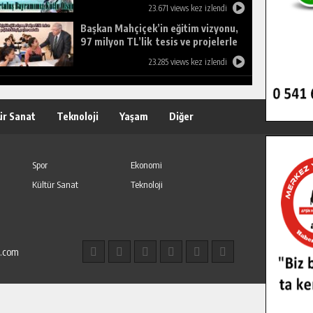
23.671 views kez izlendi
Başkan Mahçiçek’in eğitim vizyonu,
97 milyon TL’lik tesis ve projelerle
birleşti, gençlere umut oldu.
23.285 views kez izlendi
ür Sanat
Teknoloji
Yaşam
Diğer
Spor
Ekonomi
Kültür Sanat
Teknoloji
l.com