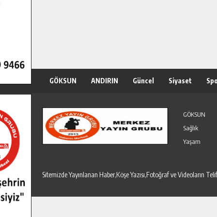
GÖKSUN
ANDIRIN
Güncel
Siyaset
Sp
Özel Haber
Seri İlanlar
GÖKSUN
Sağlık
Yaşam
Sitemizde Yayınlanan Haber,Köşe Yazısı,Fotoğraf ve Videoların T