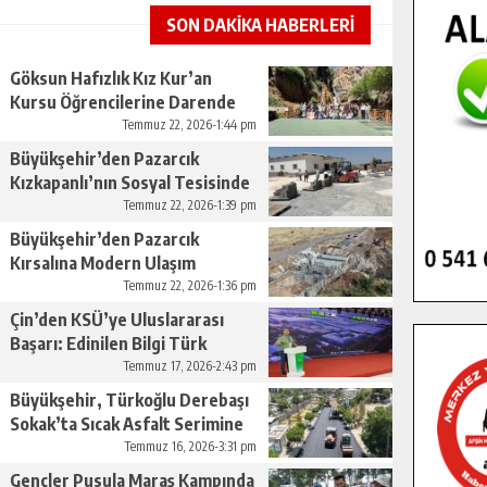
SON DAKİKA HABERLERİ
Göksun Hafızlık Kız Kur’an
Kursu Öğrencilerine Darende
Gezisi.
Temmuz 22, 2026-1:44 pm
Büyükşehir’den Pazarcık
Kızkapanlı’nın Sosyal Tesisinde
Çevre Düzenlemesi.
Temmuz 22, 2026-1:39 pm
Büyükşehir’den Pazarcık
Kırsalına Modern Ulaşım
Yatırımı.
Temmuz 22, 2026-1:36 pm
Çin’den KSÜ’ye Uluslararası
Başarı: Edinilen Bilgi Türk
Tarımına Katkı Sağlayacak.
Temmuz 17, 2026-2:43 pm
Büyükşehir, Türkoğlu Derebaşı
Sokak’ta Sıcak Asfalt Serimine
Başladı.
Temmuz 16, 2026-3:31 pm
Gençler Pusula Maraş Kampında