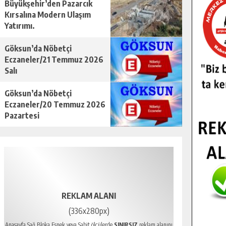
Büyükşehir’den Pazarcık
Kırsalına Modern Ulaşım
Yatırımı.
Göksun’da Nöbetçi
Eczaneler/21 Temmuz 2026
Salı
Göksun’da Nöbetçi
Eczaneler/20 Temmuz 2026
Pazartesi
REKLAM ALANI
(336x280px)
Anasayfa Sağ Bloka Esnek veya Sabit ölçülerde
SINIRSIZ
reklam alanını