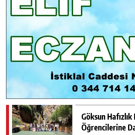
DA
GÖKSUN HAFIZLIK KIZ KUR’AN KURSU
ÖĞRENCILERINE DARENDE GEZISI.
GÜNLÜK HABER AKIŞI
Göksun Hafızlık 
Öğrencilerine D