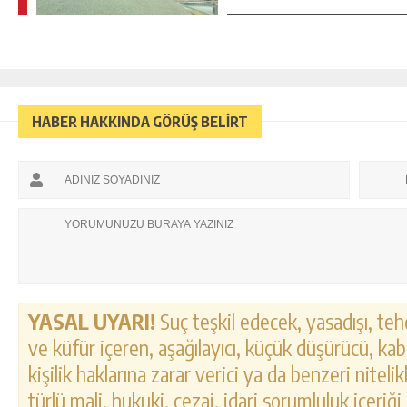
HABER HAKKINDA GÖRÜŞ BELİRT
YASAL UYARI!
Suç teşkil edecek, yasadışı, tehd
ve küfür içeren, aşağılayıcı, küçük düşürücü, kab
kişilik haklarına zarar verici ya da benzeri nitel
türlü mali, hukuki, cezai, idari sorumluluk içeriği