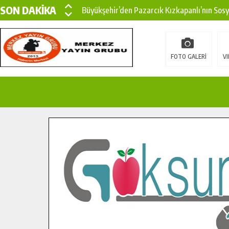
SON DAKİKA
Büyükşehir’den Pazarcık Kızkapanlı’nın Sos
Büyükşehir’den Pazarcık Kırsalına Modern Ul
Çin’den KSÜ’ye Uluslararası Başarı: Edinilen
FOTO GALERİ
VI
Büyükşehir, Türkoğlu Derebaşı Sokak’ta Sıca
Gençler Pusula Maraş Kampında Yeni Medya v
15 TEMMUZ’DA ŞEHİTLERİMİZ DUALARLA A
Büyükşehir, Göksun Kırsalında Ulaşım Konfor
İlçe Jandarma Komutanı Karakaya’dan Başkan
Bertiz’in Yeni Köprüsünde Sona Doğru.