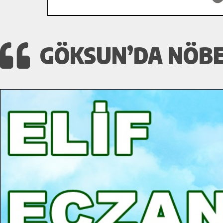
GÖKSUN’DA NÖBET