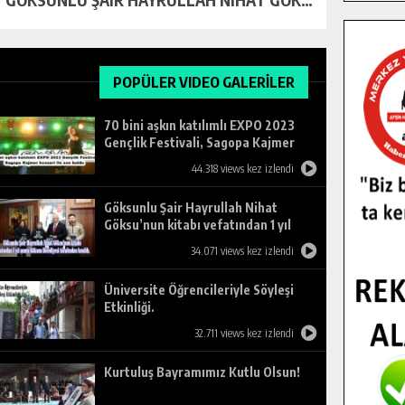
POPÜLER VIDEO GALERİLER
70 bini aşkın katılımlı EXPO 2023
Gençlik Festivali, Sagopa Kajmer
konseri ile son buldu.
44.318 views kez izlendi
Göksunlu Şair Hayrullah Nihat
Göksu’nun kitabı vefatından 1 yıl
sonra Göksun Belediyesi tarafından
34.071 views kez izlendi
basıldı.
Üniversite Öğrencileriyle Söyleşi
Etkinliği.
32.711 views kez izlendi
Kurtuluş Bayramımız Kutlu Olsun!