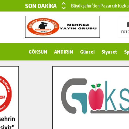
SON DAKİKA
Büyükşehir’den Pazarcık Kızka
Büyükşehir’den Pazarcık Kırsal
Çin’den KSÜ’ye Uluslararası Baş
FOTO
Büyükşehir, Türkoğlu Derebaşı 
GÖKSUN
ANDIRIN
Gençler Pusula Maraş Kampında
Güncel
Siyaset
Sp
15 TEMMUZ’DA ŞEHİTLERİMİZ
Büyükşehir, Göksun Kırsalında 
İlçe Jandarma Komutanı Karaka
Bertiz’in Yeni Köprüsünde Son