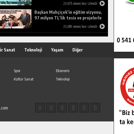
23.675 views kez izlendi
Başkan Mahçiçek’in eğitim vizyonu,
97 milyon TL’lik tesis ve projelerle
birleşti, gençlere umut oldu.
23.289 views kez izlendi
ür Sanat
Teknoloji
Yaşam
Diğer
Spor
Ekonomi
Kültür Sanat
Teknoloji
l.com