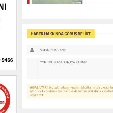
HABER HAKKINDA GÖRÜŞ BELİRT
YASAL UYARI!
Suç teşkil edecek, yasadışı, tehditkar, rahatsız edici, 
aykırı, kişilik haklarına zarar verici ya da benzeri niteliklerde içerikl
kişiye aittir.