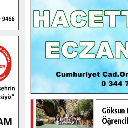
GENÇLER PUSULA MARAŞ KAMPI
YENI MEDYA VE FOTOĞRAFÇILIĞI
KEŞFETTI.
GÜNLÜK HABER AKIŞI
Göksun H
Öğrencil