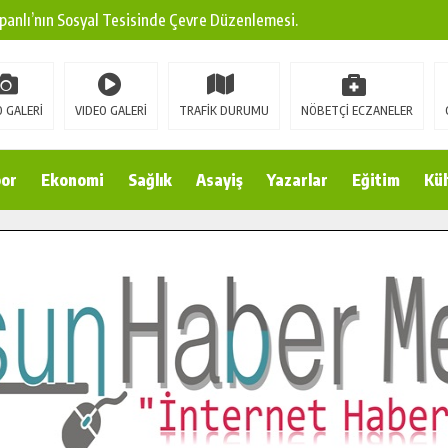
panlı’nın Sosyal Tesisinde Çevre Düzenlemesi.
ına Modern Ulaşım Yatırımı.
arı: Edinilen Bilgi Türk Tarımına Katkı Sağlayacak.
 GALERİ
VIDEO GALERİ
TRAFİK DURUMU
NÖBETÇİ ECZANELER
Sokak’ta Sıcak Asfalt Serimine Başladı.
 Yeni Medya ve Fotoğrafçılığı Keşfetti.
or
Ekonomi
Sağlık
Asayiş
Yazarlar
Eğitim
Kül
 DUALARLA ANILDI.
Ulaşım Konforunu Yükseltiyor.
ya’dan Başkan Cüce’ye Veda Ziyareti.
a Doğru.