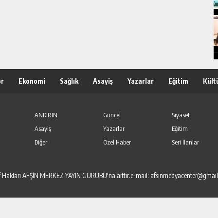
or
Ekonomi
Sağlık
Asayiş
Yazarlar
Eğitim
Kült
ANDIRIN
Güncel
Siyaset
Asayiş
Yazarlar
Eğitim
Diğer
Özel Haber
Seri İlanlar
elif Hakları AFŞİN MERKEZ YAYIN GURUBU'na aittir.e-mail: afsinmedyacenter@gmai