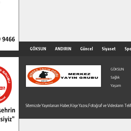
GÖKSUN
ANDIRIN
Güncel
Siyaset
Sp
Özel Haber
Seri İlanlar
GÖKSUN
Sağlık
Yaşam
Sitemizde Yayınlanan Haber,Köşe Yazısı,Fotoğraf ve Videoların T