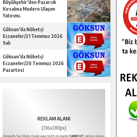
Büyükşehir’den Pazarcık
Kırsalına Modern Ulaşım
Yatırımı.
Göksun’da Nöbetçi
Eczaneler/21 Temmuz 2026
Salı
Göksun’da Nöbetçi
Eczaneler/20 Temmuz 2026
Pazartesi
REKLAM ALANI
(336x280px)
Anasayfa Sağ Bloka Esnek veya Sabit ölçülerde
SINIRSIZ
reklam alanını