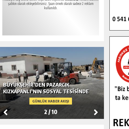
şablon olarak ekleyebilirsiniz. Şuan örnek olarak sadece 2 reklam
kullanıldı.
BÜYÜKŞEHIR’DEN PAZARCIK
BÜYÜKŞ
KIZKAPANLI’NIN SOSYAL TESISINDE
MODERN
ÇEVRE DÜZENLEMESI.
GÜNLÜK HABER AKIŞI
2
/
10