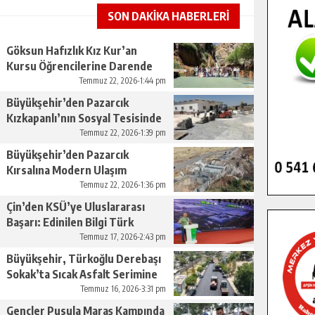
SON DAKİKA HABERLERİ
Göksun Hafızlık Kız Kur’an
Kursu Öğrencilerine Darende
Gezisi.
Temmuz 22, 2026-1:44 pm
Büyükşehir’den Pazarcık
Kızkapanlı’nın Sosyal Tesisinde
Çevre Düzenlemesi.
Temmuz 22, 2026-1:39 pm
Büyükşehir’den Pazarcık
Kırsalına Modern Ulaşım
Yatırımı.
Temmuz 22, 2026-1:36 pm
Çin’den KSÜ’ye Uluslararası
Başarı: Edinilen Bilgi Türk
Tarımına Katkı Sağlayacak.
Temmuz 17, 2026-2:43 pm
Büyükşehir, Türkoğlu Derebaşı
Sokak’ta Sıcak Asfalt Serimine
Başladı.
Temmuz 16, 2026-3:31 pm
Gençler Pusula Maraş Kampında