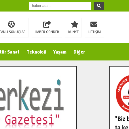
CANLI SONUÇLAR
HABER GÖNDER
KÜNYE
İLETİŞİM
tür Sanat
Teknoloji
Yaşam
Diğer