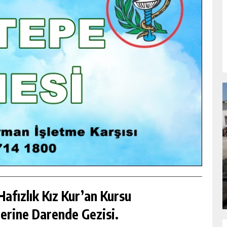
NDA
GÖKSUN HAFIZLIK KIZ KUR’AN KURSU
ÖĞRENCILERINE DARENDE GEZISI.
GÜNLÜK HABER AKIŞI
afızlık Kız Kur’an Kursu
erine Darende Gezisi.