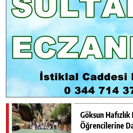
DA
GÖKSUN HAFIZLIK KIZ KUR’AN KURSU
ÖĞRENCILERINE DARENDE GEZISI.
GÜNLÜK HABER AKIŞI
Göksun Hafızlık 
Öğrencilerine D