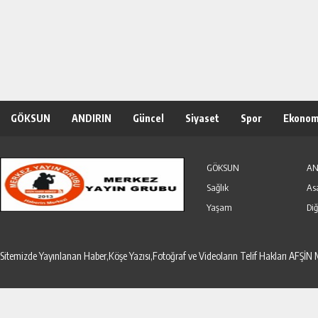
GÖKSUN
ANDIRIN
Güncel
Siyaset
Spor
Ekonom
Özel Haber
Seri İlanlar
GÖKSUN
AN
Sağlık
As
Yaşam
Diğ
Sitemizde Yayınlanan Haber,Köşe Yazısı,Fotoğraf ve Videoların Telif Hakları AF