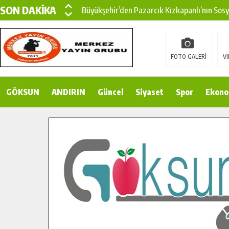
SON DAKİKA
Büyükşehir’den Pazarcık Kızkapanlı’nın Sos
Büyükşehir’den Pazarcık Kırsalına Modern Ul
Çin’den KSÜ’ye Uluslararası Başarı: Edinilen
FOTO GALERİ
VI
Büyükşehir, Türkoğlu Derebaşı Sokak’ta Sıca
GÖKSUN
ANDIRIN
Gençler Pusula Maraş Kampında Yeni Medya v
Güncel
Siyaset
Spor
Ekono
15 TEMMUZ’DA ŞEHİTLERİMİZ DUALARLA A
Büyükşehir, Göksun Kırsalında Ulaşım Konfor
İlçe Jandarma Komutanı Karakaya’dan Başkan
Bertiz’in Yeni Köprüsünde Sona Doğru.