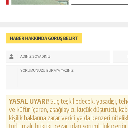
HABER HAKKINDA GÖRÜŞ BELİRT
YASAL UYARI!
Suç teşkil edecek, yasadışı, tehd
ve küfür içeren, aşağılayıcı, küçük düşürücü, kab
kişilik haklarına zarar verici ya da benzeri nitel
türlü mali, hukuki, cezai, idari sorumluluk içeriği