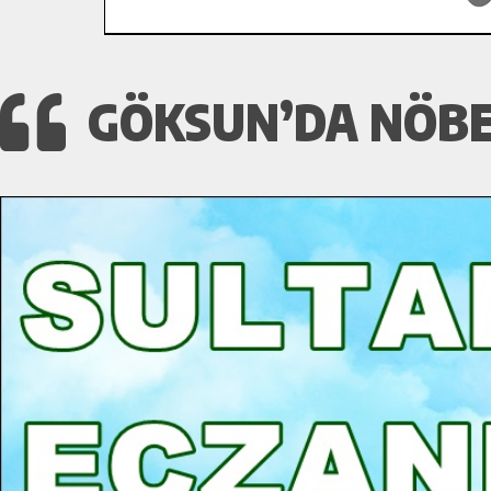
GÖKSUN’DA NÖBET