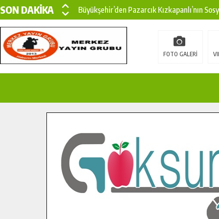
SON DAKİKA
Büyükşehir’den Pazarcık Kızkapanlı’nın Sos
Büyükşehir’den Pazarcık Kırsalına Modern Ul
Çin’den KSÜ’ye Uluslararası Başarı: Edinilen
FOTO GALERİ
VI
Büyükşehir, Türkoğlu Derebaşı Sokak’ta Sıca
Gençler Pusula Maraş Kampında Yeni Medya v
15 TEMMUZ’DA ŞEHİTLERİMİZ DUALARLA A
Büyükşehir, Göksun Kırsalında Ulaşım Konfor
İlçe Jandarma Komutanı Karakaya’dan Başkan
Bertiz’in Yeni Köprüsünde Sona Doğru.