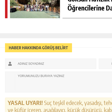
Öğrencilerine D
HABER HAKKINDA GÖRÜŞ BELİRT
YASAL UYARI!
Suç teşkil edecek, yasadışı, tehd
ve küfür içeren, aşağılayıcı, küçük düşürücü, kab