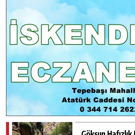
DA
GÖKSUN HAFIZLIK KIZ KUR’AN KURSU
ÖĞRENCILERINE DARENDE GEZISI.
GÜNLÜK HABER AKIŞI
Göksun Hafızlık 