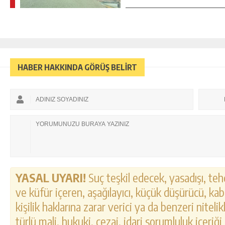
HABER HAKKINDA GÖRÜŞ BELİRT
YASAL UYARI!
Suç teşkil edecek, yasadışı, tehd
ve küfür içeren, aşağılayıcı, küçük düşürücü, kab
kişilik haklarına zarar verici ya da benzeri nitel
türlü mali, hukuki, cezai, idari sorumluluk içeriği