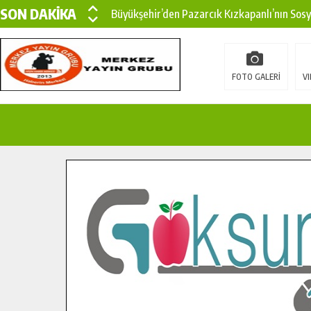
SON DAKİKA
Büyükşehir’den Pazarcık Kızkapanlı’nın Sos
Büyükşehir’den Pazarcık Kırsalına Modern Ul
Çin’den KSÜ’ye Uluslararası Başarı: Edinilen
FOTO GALERİ
VI
Büyükşehir, Türkoğlu Derebaşı Sokak’ta Sıca
Gençler Pusula Maraş Kampında Yeni Medya v
15 TEMMUZ’DA ŞEHİTLERİMİZ DUALARLA A
Büyükşehir, Göksun Kırsalında Ulaşım Konfor
İlçe Jandarma Komutanı Karakaya’dan Başkan
Bertiz’in Yeni Köprüsünde Sona Doğru.