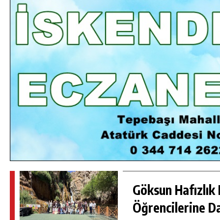
DA
GÖKSUN HAFIZLIK KIZ KUR’AN KURSU
ÖĞRENCILERINE DARENDE GEZISI.
GÜNLÜK HABER AKIŞI
Göksun Hafızlık 
Öğrencilerine D